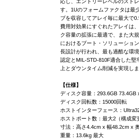
応し、エントリーレベルのスト
す。1Uのフォームファクタは最
ブを収容してアレイ毎に最大で0.
費用対効果にすぐれたアレイは
ク容量の拡張に最適で、また大
におけるブート・ソリューショ
長設計が行われ、最も過酷な環境下で
認定とMIL-STD-810F適合
上とダウンタイム削減を実現し
【仕様】
ディスク容量：293.6GB 73.4GB 
ディスク回転数：15000回転
ホストインターフェース：Ultra320 
ホストポート数：最大2（構成変
寸法：高さ4.4cm x 幅48.2cm x 
重量：13.6kg 最大