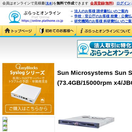
会員はオンラインで見積書(
)を
無料で作成
できます
会員登録(無料)
ログイン
見本
法人のお客様 請求書払いのご案内
学校・官公庁のお客様 校費・公費
研究機関のお客様 科研費払いのご案
Sun Microsystems Sun
(73.4GB/15000rpm x4/J