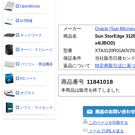
OpenBlocks
IoT関連
メーカー
Oracle (Sun Micros
ネットワーク
商品名
Sun StorEdge 31
x4/JBOD)
サーバ・ストレージ
型番
XTA3120R01A0V29
保証条件
当社販売日後センド
パソコン・周辺機器
返品について
特定商取引法に基
PCパーツ
商品番号
11841018
本商品は販売を終了しました
サプライ
ソフト・ライセンス
このページを印刷する
メールでURLを送る