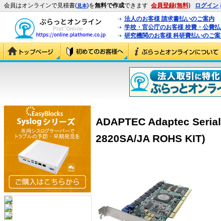
会員はオンラインで見積書(
)を
無料で作成
できます
会員登録(無料)
ログイン
見本
法人のお客様 請求書払いのご案内
学校・官公庁のお客様 校費・公費
研究機関のお客様 科研費払いのご案
ADAPTEC Adaptec Serial 
2820SA/JA ROHS KIT)