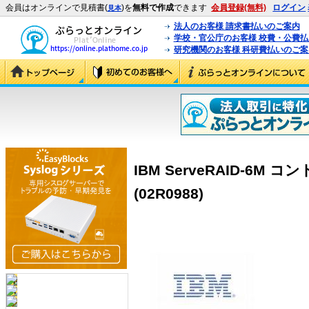
会員はオンラインで見積書(
)を
無料で作成
できます
会員登録(無料)
ログイン
見本
法人のお客様 請求書払いのご案内
学校・官公庁のお客様 校費・公費
研究機関のお客様 科研費払いのご案
IBM ServeRAID-6M コ
(02R0988)