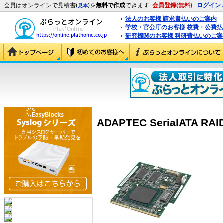
会員はオンラインで見積書(
)を
無料で作成
できます
会員登録(無料)
ログイン
見本
法人のお客様 請求書払いのご案内
学校・官公庁のお客様 校費・公費
研究機関のお客様 科研費払いのご案
ADAPTEC SerialATA RAID