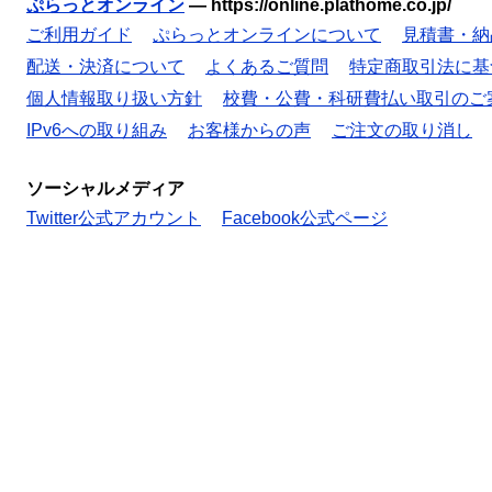
ぷらっとオンライン
—
https://online.plathome.co.jp/
ご利用ガイド
ぷらっとオンラインについて
見積書・納
配送・決済について
よくあるご質問
特定商取引法に基
個人情報取り扱い方針
校費・公費・科研費払い取引のご
IPv6への取り組み
お客様からの声
ご注文の取り消し
ソーシャルメディア
Twitter公式アカウント
Facebook公式ページ