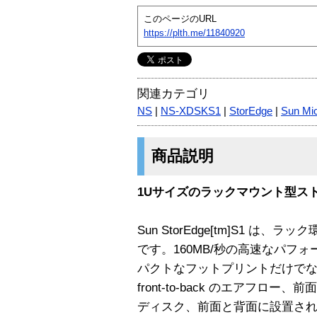
このページのURL
https://plth.me/11840920
関連カテゴリ
NS
|
NS-XDSKS1
|
StorEdge
|
Sun Mi
商品説明
1Uサイズのラックマウント型ストレー
Sun StorEdge[tm]S1 
です。160MB/秒の高速なパフォ
パクトなフットプリントだけで
front-to-back のエアフ
ディスク、前面と背面に設置された