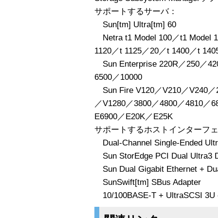
サポートするサーバ：
Sun[tm] Ultra[tm] 60
Netra t1 Model 100／t1 Mode
1120／t 1125／20／t 1400／t 14
Sun Enterprise 220R／250／
6500／10000
Sun Fire V120／V210／V240／
／V1280／3800／4800／4810／6
E6900／E20K／E25K
サポートするホストインターフ
Dual-Channel Single-Ended Ultr
Sun StorEdge PCI Dual Ultra3 Di
Sun Dual Gigabit Ethernet + Du
SunSwift[tm] SBus Adapter
10/100BASE-T + UltraSCSI 3U 