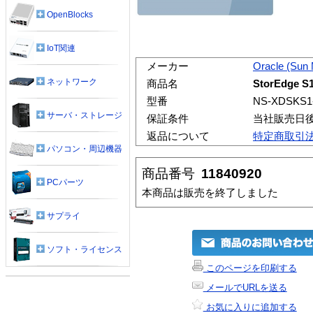
OpenBlocks
IoT関連
メーカー
Oracle (Sun
ネットワーク
商品名
StorEdge S
型番
NS-XDSKS1
サーバ・ストレージ
保証条件
当社販売日
返品について
特定商取引
パソコン・周辺機器
商品番号
11840920
PCパーツ
本商品は販売を終了しました
サプライ
ソフト・ライセンス
このページを印刷する
メールでURLを送る
お気に入りに追加する