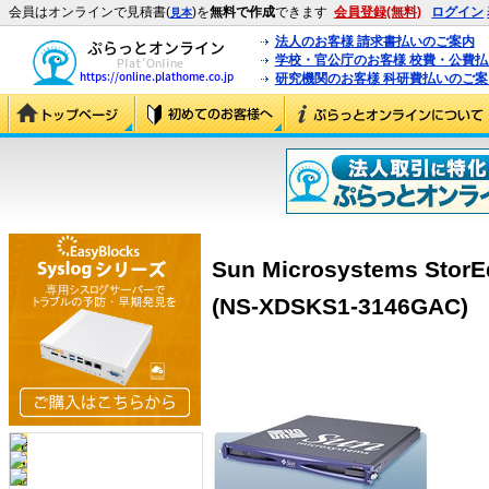
会員はオンラインで見積書(
)を
無料で作成
できます
会員登録(無料)
ログイン
見本
法人のお客様 請求書払いのご案内
学校・官公庁のお客様 校費・公費
研究機関のお客様 科研費払いのご案
Sun Microsystems StorE
(NS-XDSKS1-3146GAC)