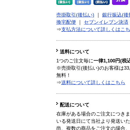
売掛取引(後払い)
｜
銀行振込(後
換宅配便
｜
セブンイレブン決済
⇒
支払方法について詳しくはこ
送料について
1つのご注文毎に
一律1,100円(税
※売掛取引(後払い)のお客様は33
無料！
⇒
送料について詳しくはこちら
配送について
在庫がある場合のご注文につき
いる発送日にて当社より発送い
尚、複数の商品をご注文の場合