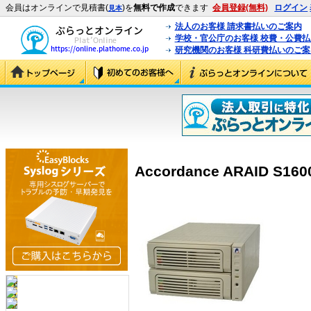
会員はオンラインで見積書(
)を
無料で作成
できます
会員登録(無料)
ログイン
見本
法人のお客様 請求書払いのご案内
学校・官公庁のお客様 校費・公費
研究機関のお客様 科研費払いのご案
Accordance ARAID S160