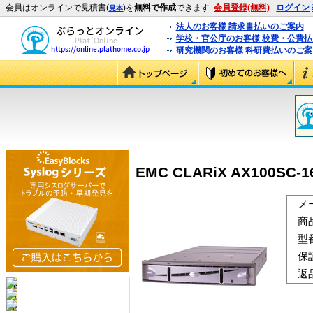
会員はオンラインで見積書(
)を
無料で作成
できます
会員登録(無料)
ログイン
見本
法人のお客様 請求書払いのご案内
学校・官公庁のお客様 校費・公費
研究機関のお客様 科研費払いのご案
EMC CLARiX AX100SC-16
メ
商
型
保
返