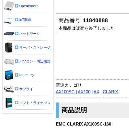
OpenBlocks
商品番号
11840888
IoT関連
本商品は販売を終了しました
ネットワーク
サーバ・ストレージ
パソコン・周辺機器
PCパーツ
関連カテゴリ
サプライ
AX100SC
|
AX100
|
AX
|
CLARiX
ソフト・ライセンス
商品説明
EMC CLARiX AX100SC-160