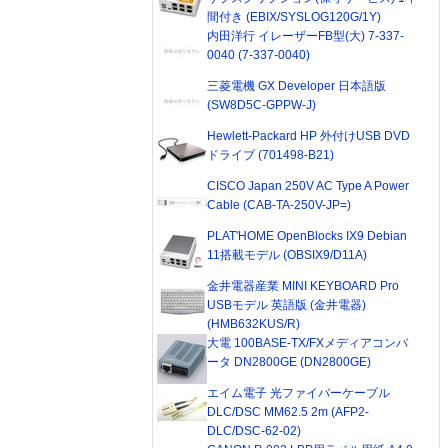
間付き (EBIX/SYSLOG120G/1Y)
内田洋行 イレーザーFB型(大) 7-337-
0040 (7-337-0040)
三菱電機 GX Developer 日本語版
(SW8D5C-GPPW-J)
Hewlett-Packard HP 外付けUSB DVD
ドライブ (701498-B21)
CISCO Japan 250V AC Type A Power
Cable (CAB-TA-250V-JP=)
PLAT'HOME OpenBlocks IX9 Debian
11搭載モデル (OBSIX9/D11A)
金井電器産業 MINI KEYBOARD Pro
USBモデル 英語版 (金井電器)
(HMB632KUS/R)
大電 100BASE-TX/FXメディアコンバ
ータ DN2800GE (DN2800GE)
エイム電子 光ファイバーケーブル
DLC/DSC MM62.5 2m (AFP2-
DLC/DSC-62-02)