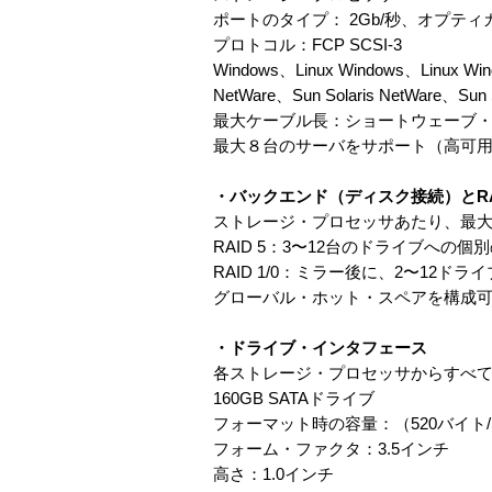
ポートのタイプ： 2Gb/秒、オプティ
プロトコル：FCP SCSI-3
Windows、Linux Windows、Linux Win
NetWare、Sun Solaris NetWare、Sun S
最大ケーブル長：ショートウェーブ・オプ
最大８台のサーバをサポート（高可
・バックエンド（ディスク接続）とRA
ストレージ・プロセッサあたり、最大1
RAID 5：3〜12台のドライブへ
RAID 1/0：ミラー後に、2〜12ド
グローバル・ホット・スペアを構成
・ドライブ・インタフェース
各ストレージ・プロセッサからすべ
160GB SATAドライブ
フォーマット時の容量：（520バイト/セ
フォーム・ファクタ：3.5インチ
高さ：1.0インチ