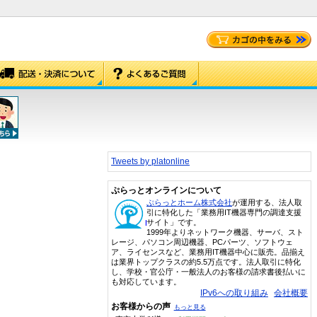
Tweets by platonline
ぷらっとオンラインについて
ぷらっとホーム株式会社
が運用する、法人取
引に特化した「業務用IT機器専門の調達支援
サイト」です。
1999年よりネットワーク機器、サーバ、スト
レージ、パソコン周辺機器、PCパーツ、ソフトウェ
ア、ライセンスなど、業務用IT機器中心に販売。品揃え
は業界トップクラスの約5.5万点です。法人取引に特化
し、学校・官公庁・一般法人のお客様の請求書後払いに
も対応しています。
IPv6への取り組み
会社概要
お客様からの声
もっと見る