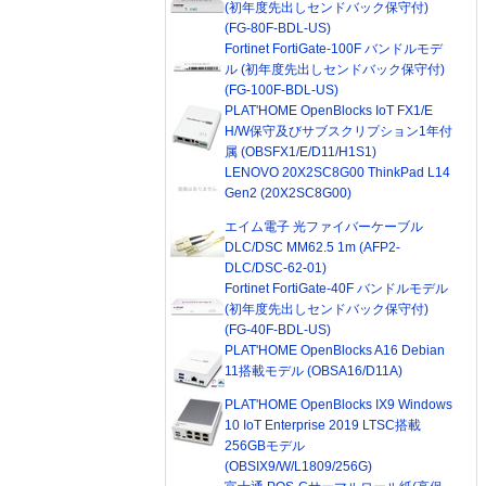
(初年度先出しセンドバック保守付)
(FG-80F-BDL-US)
Fortinet FortiGate-100F バンドルモデ
ル (初年度先出しセンドバック保守付)
(FG-100F-BDL-US)
PLAT'HOME OpenBlocks IoT FX1/E
H/W保守及びサブスクリプション1年付
属 (OBSFX1/E/D11/H1S1)
LENOVO 20X2SC8G00 ThinkPad L14
Gen2 (20X2SC8G00)
エイム電子 光ファイバーケーブル
DLC/DSC MM62.5 1m (AFP2-
DLC/DSC-62-01)
Fortinet FortiGate-40F バンドルモデル
(初年度先出しセンドバック保守付)
(FG-40F-BDL-US)
PLAT'HOME OpenBlocks A16 Debian
11搭載モデル (OBSA16/D11A)
PLAT'HOME OpenBlocks IX9 Windows
10 IoT Enterprise 2019 LTSC搭載
256GBモデル
(OBSIX9/W/L1809/256G)