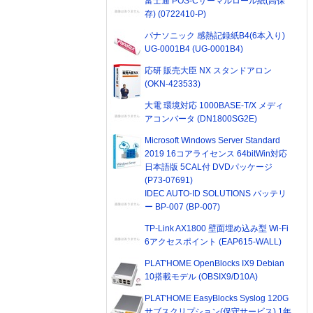
富士通 POS-Cサーマルロール紙(高保
存) (0722410-P)
パナソニック 感熱記録紙B4(6本入り)
UG-0001B4 (UG-0001B4)
応研 販売大臣 NX スタンドアロン
(OKN-423533)
大電 環境対応 1000BASE-T/X メディ
アコンバータ (DN1800SG2E)
Microsoft Windows Server Standard
2019 16コアライセンス 64bitWin対応
日本語版 5CAL付 DVDパッケージ
(P73-07691)
IDEC AUTO-ID SOLUTIONS バッテリ
ー BP-007 (BP-007)
TP-Link AX1800 壁面埋め込み型 Wi-Fi
6アクセスポイント (EAP615-WALL)
PLAT'HOME OpenBlocks IX9 Debian
10搭載モデル (OBSIX9/D10A)
PLAT'HOME EasyBlocks Syslog 120G
サブスクリプション(保守サービス) 1年