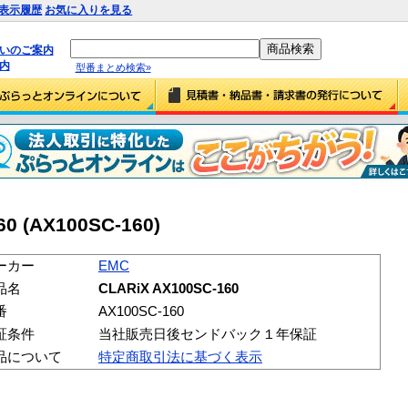
表示履歴
お気に入りを見る
払いのご案内
内
型番まとめ検索»
0 (AX100SC-160)
ーカー
EMC
品名
CLARiX AX100SC-160
番
AX100SC-160
証条件
当社販売日後センドバック１年保証
品について
特定商取引法に基づく表示