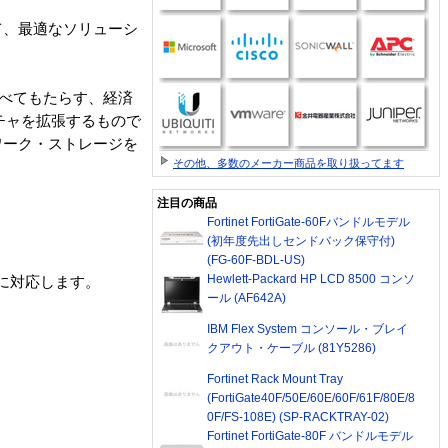
て、最適なソリューシ
すべてもたらす、経済
クチャを拡張するもので
ワーク・ストレージを
その他、多数のメーカー商品を取り扱ってます
注目の商品
Fortinet FortiGate-60Fバンドルモデル
(初年度先出しセンドバック保守付)
(FG-60F-BDL-US)
Hewlett-Packard HP LCD 8500 コンソ
に対応します。
ール (AF642A)
IBM Flex System コンソール・ブレイ
クアウト・ケーブル (81Y5286)
Fortinet Rack Mount Tray
(FortiGate40F/50E/60E/60F/61F/80E/8
0F/FS-108E) (SP-RACKTRAY-02)
Fortinet FortiGate-80F バンドルモデル