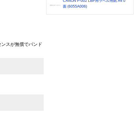
CANON P-002 LBP用ラベル用紙 A4 0
面 (6055A006)
アライセンスが無償でバンド