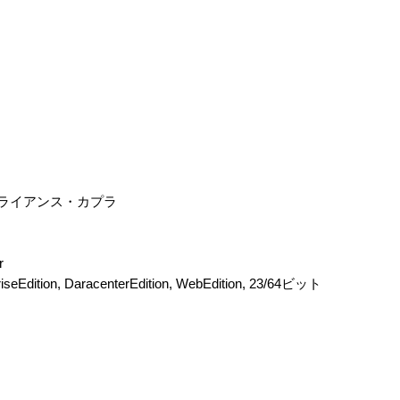
アプライアンス・カプラ
r
riseEdition, DaracenterEdition, WebEdition, 23/64ビット