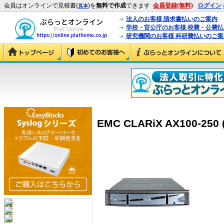
会員はオンラインで見積書(
)を
無料で作成
できます
会員登録(無料)
ログイン
見本
法人のお客様 請求書払いのご案内
学校・官公庁のお客様 校費・公費
研究機関のお客様 科研費払いのご案
EMC CLARiX AX100-250 