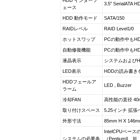
HDD インターフ
3.5″ SerialATA H
ェース
HDD 動作モード
SATA/150
RAIDレベル
RAID Level1/0
ホットスワップ
PCの動作中もHD
自動修復機能
PCの動作中もHD
液晶表示
システムおよびH
LED表示
HDDの読み書き
HDDフェールア
LED , Buzzer
ラーム
冷却FAN
高性能の直径 40
取り付けスペース
5.25インチ 拡
外形寸法
85mm H X 146m
IntelCPUベー
システムの必要条
（PentiumII、I