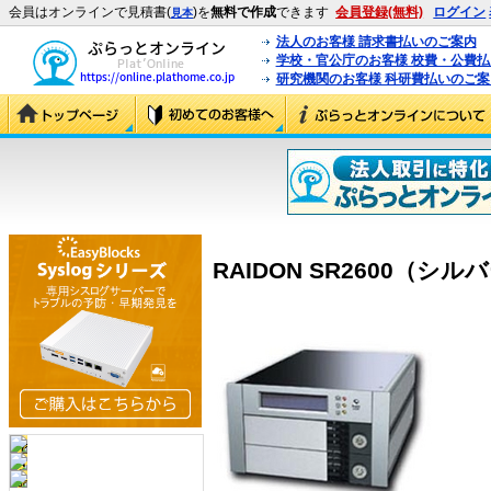
会員はオンラインで見積書(
)を
無料で作成
できます
会員登録(無料)
ログイン
見本
法人のお客様 請求書払いのご案内
学校・官公庁のお客様 校費・公費
研究機関のお客様 科研費払いのご案
RAIDON SR2600（シルバー