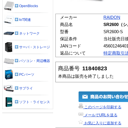
OpenBlocks
メーカー
RAIDON
IoT関連
商品名
SR2600（
型番
SR2600-S
ネットワーク
保証条件
当社販売日
JANコード
4560124640
サーバ・ストレージ
返品について
特定商取引
パソコン・周辺機器
商品番号
11840823
PCパーツ
本商品は販売を終了しました
サプライ
ソフト・ライセンス
このページを印刷する
メールでURLを送る
お気に入りに追加する