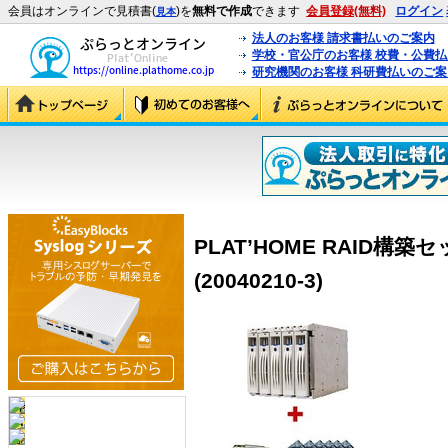
会員はオンラインで見積書(
)を
無料で作成
できます
会員登録(無料)
ログイン
見本
法人のお客様 請求書払いのご案内
学校・官公庁のお客様 校費・公費
研究機関のお客様 科研費払いのご案
PLAT’HOME RAID構築
(20040210-3)