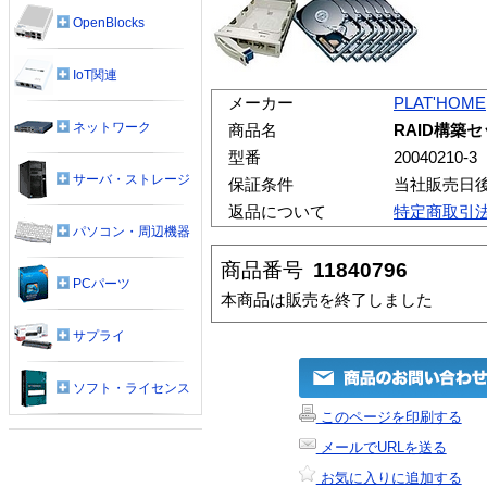
OpenBlocks
IoT関連
メーカー
PLAT'HOME
ネットワーク
商品名
RAID構築セ
型番
20040210-3
サーバ・ストレージ
保証条件
当社販売日
返品について
特定商取引
パソコン・周辺機器
商品番号
11840796
PCパーツ
本商品は販売を終了しました
サプライ
ソフト・ライセンス
このページを印刷する
メールでURLを送る
お気に入りに追加する