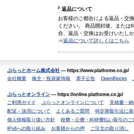
返品について
お客様のご都合による返品・交
ください。 商品開封後、または
合、返品・交換はお受けいたし
⇒
返品について詳しくはこちら
ぷらっとホーム株式会社
—
https://www.plathome.co.jp/
会社概要
株主・投資家情報
電子公告
OpenBlocks
ぷらっとオンライン
—
https://online.plathome.co.jp/
ご利用ガイド
ぷらっとオンラインについて
見積書・納
配送・決済について
よくあるご質問
特定商取引法に基
個人情報取り扱い方針
校費・公費・科研費払い取引のご
IPv6への取り組み
お客様からの声
ご注文の取り消し