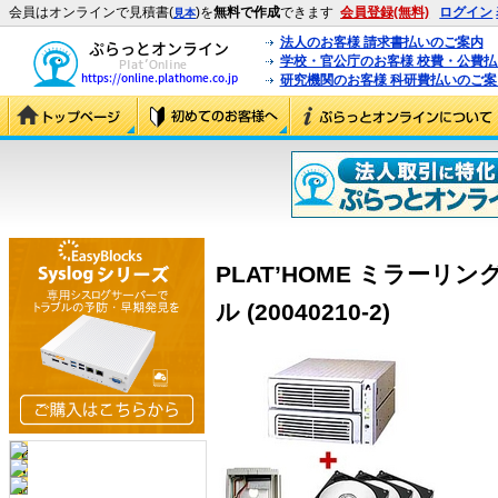
会員はオンラインで見積書(
)を
無料で作成
できます
会員登録(無料)
ログイン
見本
法人のお客様 請求書払いのご案内
学校・官公庁のお客様 校費・公費
研究機関のお客様 科研費払いのご案
PLAT’HOME ミラーリン
ル (20040210-2)