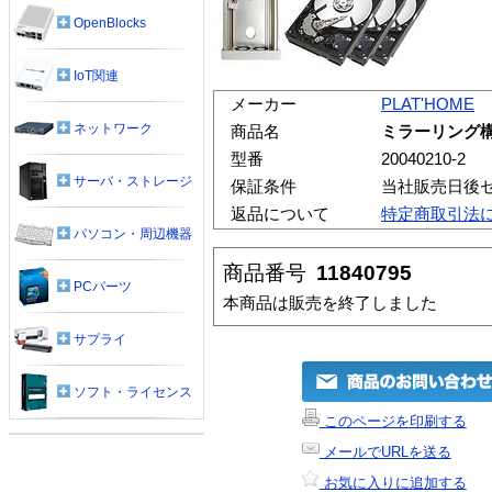
OpenBlocks
IoT関連
メーカー
PLAT'HOME
ネットワーク
商品名
ミラーリング構
型番
20040210-2
サーバ・ストレージ
保証条件
当社販売日後
返品について
特定商取引法
パソコン・周辺機器
商品番号
11840795
PCパーツ
本商品は販売を終了しました
サプライ
ソフト・ライセンス
このページを印刷する
メールでURLを送る
お気に入りに追加する