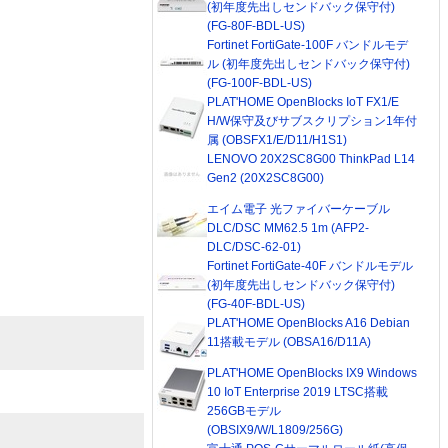
(初年度先出しセンドバック保守付)
(FG-80F-BDL-US)
Fortinet FortiGate-100F バンドルモデ
ル (初年度先出しセンドバック保守付)
(FG-100F-BDL-US)
PLAT'HOME OpenBlocks IoT FX1/E
H/W保守及びサブスクリプション1年付
属 (OBSFX1/E/D11/H1S1)
LENOVO 20X2SC8G00 ThinkPad L14
Gen2 (20X2SC8G00)
エイム電子 光ファイバーケーブル
DLC/DSC MM62.5 1m (AFP2-
DLC/DSC-62-01)
Fortinet FortiGate-40F バンドルモデル
(初年度先出しセンドバック保守付)
(FG-40F-BDL-US)
PLAT'HOME OpenBlocks A16 Debian
11搭載モデル (OBSA16/D11A)
PLAT'HOME OpenBlocks IX9 Windows
10 IoT Enterprise 2019 LTSC搭載
256GBモデル
(OBSIX9/W/L1809/256G)