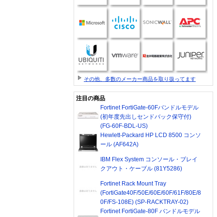
その他、多数のメーカー商品を取り扱ってます
注目の商品
Fortinet FortiGate-60Fバンドルモデル
(初年度先出しセンドバック保守付)
(FG-60F-BDL-US)
Hewlett-Packard HP LCD 8500 コンソ
ール (AF642A)
IBM Flex System コンソール・ブレイ
クアウト・ケーブル (81Y5286)
Fortinet Rack Mount Tray
(FortiGate40F/50E/60E/60F/61F/80E/8
0F/FS-108E) (SP-RACKTRAY-02)
Fortinet FortiGate-80F バンドルモデル