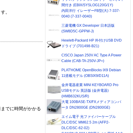
間付き (EBIX/SYSLOG120G/1Y)
内田洋行 イレーザーFB型(大) 7-337-
ます。
0040 (7-337-0040)
三菱電機 GX Developer 日本語版
(SW8D5C-GPPW-J)
Hewlett-Packard HP 外付けUSB DVD
ドライブ (701498-B21)
CISCO Japan 250V AC Type A Power
Cable (CAB-TA-250V-JP=)
PLAT'HOME OpenBlocks IX9 Debian
11搭載モデル (OBSIX9/D11A)
金井電器産業 MINI KEYBOARD Pro
USBモデル 英語版 (金井電器)
(HMB632KUS/R)
大電 100BASE-TX/FXメディアコンバ
ータ DN2800GE (DN2800GE)
着までに時間がかかる
エイム電子 光ファイバーケーブル
DLC/DSC MM62.5 2m (AFP2-
DLC/DSC-62-02)