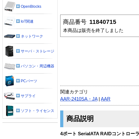
OpenBlocks
商品番号
11840715
IoT関連
本商品は販売を終了しました
ネットワーク
サーバ・ストレージ
パソコン・周辺機器
PCパーツ
関連カテゴリ
サプライ
AAR-2410SA・JA
|
AAR
ソフト・ライセンス
商品説明
4ポート SerialATA RAIDコントロー