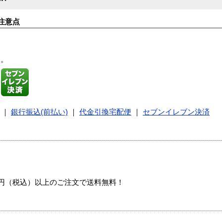
注意点
す。
｜
銀行振込(前払い)
｜
代金引換宅配便
｜
セブンイレブン決済
00円（税込）以上のご注文で送料無料！