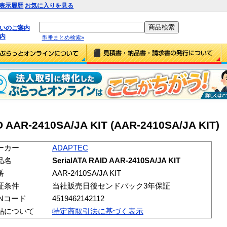
表示履歴
お気に入りを見る
払いのご案内
内
型番まとめ検索»
 AAR-2410SA/JA KIT (AAR-2410SA/JA KIT)
ーカー
ADAPTEC
品名
SerialATA RAID AAR-2410SA/JA KIT
番
AAR-2410SA/JA KIT
証条件
当社販売日後センドバック3年保証
ANコード
4519462142112
品について
特定商取引法に基づく表示