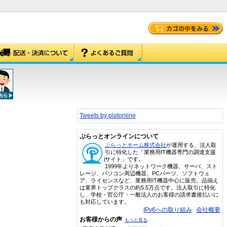
Tweets by platonline
ぷらっとオンラインについて
ぷらっとホーム株式会社
が運用する、法人取
引に特化した「業務用IT機器専門の調達支援
サイト」です。
1999年よりネットワーク機器、サーバ、スト
レージ、パソコン周辺機器、PCパーツ、ソフトウェ
ア、ライセンスなど、業務用IT機器中心に販売。品揃え
は業界トップクラスの約5.5万点です。法人取引に特化
し、学校・官公庁・一般法人のお客様の請求書後払いに
も対応しています。
IPv6への取り組み
会社概要
お客様からの声
もっと見る