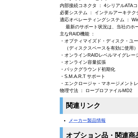
内部接続コネクタ ： 4シリアルATA
必要システム ： インテルアーキテク
適応オペレーティングシステム ： Windows R S
最新のサポート状況は、当社のホー
主なRAID機能 ：
・オプティマイズド・ディスク・ユ
（ディスクスペースを有効に使用
・オンラインRAIDレベルマイグレー
・オンライン容量拡張
・バックグラウンド初期化
・S.M.A.R.T サポート
・エンクロージャ・マネージメント
物理寸法 ： ロープロファイルMD2 高さ
関連リンク
メーカー製品情報
オプション品・関連商