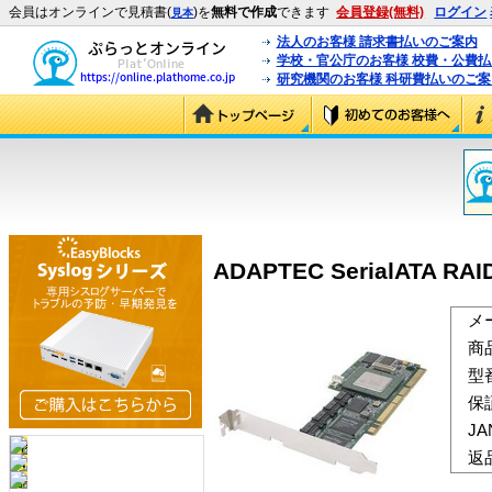
会員はオンラインで見積書(
)を
無料で作成
できます
会員登録(無料)
ログイン
見本
法人のお客様 請求書払いのご案内
学校・官公庁のお客様 校費・公費
研究機関のお客様 科研費払いのご案
ADAPTEC SerialATA RAID
メ
商
型
保
J
返