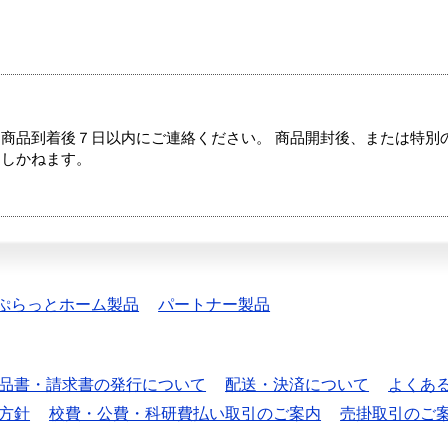
商品到着後７日以内にご連絡ください。 商品開封後、または特別
たしかねます。
ぷらっとホーム製品
パートナー製品
品書・請求書の発行について
配送・決済について
よくあ
方針
校費・公費・科研費払い取引のご案内
売掛取引のご