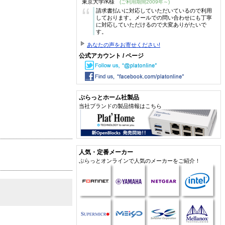
東京大学/K様
(ご利用期間2009年～)
“
請求書払いに対応していただいているので利用
しております。メールでの問い合わせにも丁寧
に対応していただけるので大変ありがたいで
す。
あなたの声をお寄せください!
公式アカウント / ページ
ぷらっとホーム社製品
当社ブランドの製品情報はこちら
人気・定番メーカー
ぷらっとオンラインで人気のメーカーをご紹介！