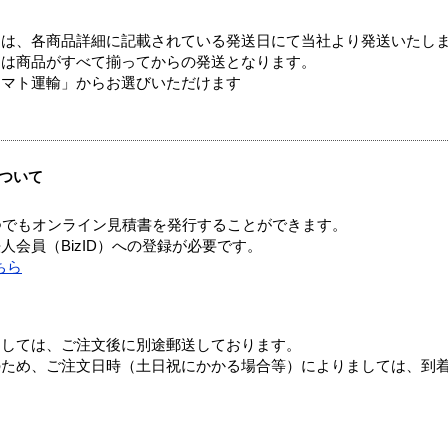
ては、各商品詳細に記載されている発送日にて当社より発送いたし
送は商品がすべて揃ってからの発送となります。
ヤマト運輸」からお選びいただけます
ついて
つでもオンライン見積書を発行することができます。
会員（BizID）への登録が必要です。
ちら
ましては、ご注文後に別途郵送しております。
のため、ご注文日時（土日祝にかかる場合等）によりましては、到