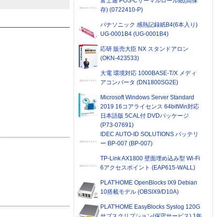
富士通 POS-Cサーマルロール紙(高保
存) (0722410-P)
パナソニック 感熱記録紙B4(6本入り)
UG-0001B4 (UG-0001B4)
応研 販売大臣 NX スタンドアロン
(OKN-423533)
大電 環境対応 1000BASE-T/X メディ
アコンバータ (DN1800SG2E)
Microsoft Windows Server Standard
2019 16コアライセンス 64bitWin対応
日本語版 5CAL付 DVDパッケージ
(P73-07691)
IDEC AUTO-ID SOLUTIONS バッテリ
ー BP-007 (BP-007)
TP-Link AX1800 壁面埋め込み型 Wi-Fi
6アクセスポイント (EAP615-WALL)
PLAT'HOME OpenBlocks IX9 Debian
10搭載モデル (OBSIX9/D10A)
PLAT'HOME EasyBlocks Syslog 120G
サブスクリプション(保守サービス) 1年