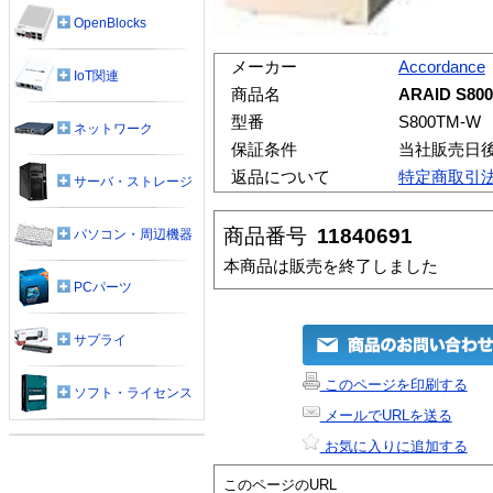
OpenBlocks
メーカー
Accordance
IoT関連
商品名
ARAID S80
型番
S800TM-W
ネットワーク
保証条件
当社販売日
返品について
特定商取引
サーバ・ストレージ
商品番号
11840691
パソコン・周辺機器
本商品は販売を終了しました
PCパーツ
サプライ
このページを印刷する
ソフト・ライセンス
メールでURLを送る
お気に入りに追加する
このページのURL