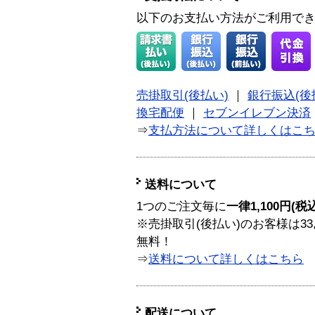
以下のお支払い方法がご利用で
売掛取引(後払い)
｜
銀行振込(後
換宅配便
｜
セブンイレブン決済
⇒
支払方法について詳しくはこ
送料について
1つのご注文毎に
一律1,100円(税
※売掛取引(後払い)のお客様は33
無料！
⇒
送料について詳しくはこちら
配送について