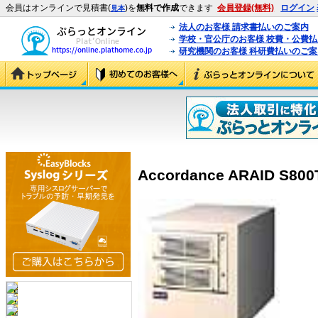
会員はオンラインで見積書(
)を
無料で作成
できます
会員登録(無料)
ログイン
見本
法人のお客様 請求書払いのご案内
学校・官公庁のお客様 校費・公費
研究機関のお客様 科研費払いのご案
Accordance ARAID S800