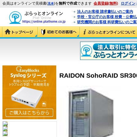
会員はオンラインで見積書(
)を
無料で作成
できます
会員登録(無料)
ログイン
見本
法人のお客様 請求書払いのご案内
学校・官公庁のお客様 校費・公費
研究機関のお客様 科研費払いのご案
RAIDON SohoRAID SR30