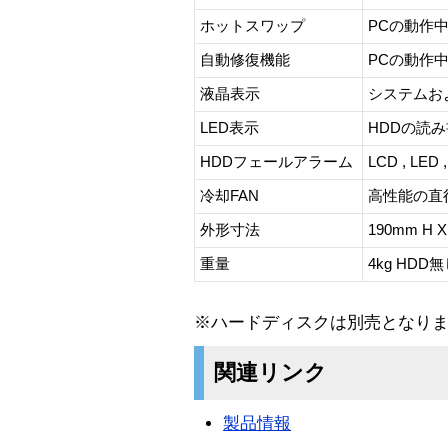
ホットスワップ
PCの動作
自動修復機能
PCの動作
液晶表示
システムお
LED表示
HDDの読
HDDフェールアラーム
LCD , LED ,
冷却FAN
高性能の直径 
外形寸法
190mm H X
重量
4kg HDD
※ハードディスクは別売となり
関連リンク
製品情報