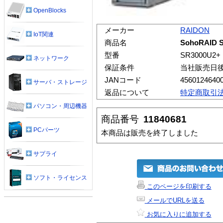
OpenBlocks
メーカー
RAIDON
IoT関連
商品名
SohoRAID 
型番
SR3000U2+
ネットワーク
保証条件
当社販売日
JANコード
4560124640
サーバ・ストレージ
返品について
特定商取引
パソコン・周辺機器
商品番号
11840681
PCパーツ
本商品は販売を終了しました
サプライ
ソフト・ライセンス
このページを印刷する
メールでURLを送る
お気に入りに追加する