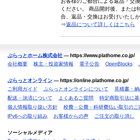
お客様のご都合による返品・交
ください。 商品開封後、または
合、返品・交換はお受けいたし
⇒
返品について詳しくはこちら
ぷらっとホーム株式会社
—
https://www.plathome.co.jp/
会社概要
株主・投資家情報
電子公告
OpenBlocks
ぷらっとオンライン
—
https://online.plathome.co.jp/
ご利用ガイド
ぷらっとオンラインについて
見積書・納
配送・決済について
よくあるご質問
特定商取引法に基
個人情報取り扱い方針
校費・公費・科研費払い取引のご
IPv6への取り組み
お客様からの声
ご注文の取り消し
ソーシャルメディア