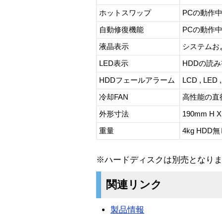
ホットスワップ
PCの動作
自動修復機能
PCの動作
液晶表示
システムお
LED表示
HDDの読
HDDフェールアラーム
LCD , LED ,
冷却FAN
高性能の直径 
外形寸法
190mm H X
重量
4kg HDD
※ハードディスクは別売となり
関連リンク
製品情報