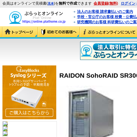
会員はオンラインで見積書(
)を
無料で作成
できます
会員登録(無料)
ログイン
見本
法人のお客様 請求書払いのご案内
学校・官公庁のお客様 校費・公費
研究機関のお客様 科研費払いのご案
RAIDON SohoRAID SR30