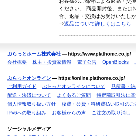
お客様のご都合による返品・交
ください。 商品開封後、または
合、返品・交換はお受けいたし
⇒
返品について詳しくはこちら
ぷらっとホーム株式会社
—
https://www.plathome.co.jp/
会社概要
株主・投資家情報
電子公告
OpenBlocks
ぷらっとオンライン
—
https://online.plathome.co.jp/
ご利用ガイド
ぷらっとオンラインについて
見積書・納
配送・決済について
よくあるご質問
特定商取引法に基
個人情報取り扱い方針
校費・公費・科研費払い取引のご
IPv6への取り組み
お客様からの声
ご注文の取り消し
ソーシャルメディア