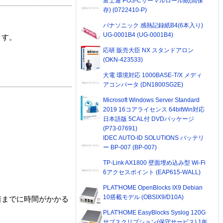
富士通 POS-Cサーマルロール紙(高保
存) (0722410-P)
パナソニック 感熱記録紙B4(6本入り)
UG-0001B4 (UG-0001B4)
ます。
応研 販売大臣 NX スタンドアロン
(OKN-423533)
大電 環境対応 1000BASE-T/X メディ
アコンバータ (DN1800SG2E)
Microsoft Windows Server Standard
2019 16コアライセンス 64bitWin対応
日本語版 5CAL付 DVDパッケージ
(P73-07691)
IDEC AUTO-ID SOLUTIONS バッテリ
ー BP-007 (BP-007)
TP-Link AX1800 壁面埋め込み型 Wi-Fi
6アクセスポイント (EAP615-WALL)
PLAT'HOME OpenBlocks IX9 Debian
10搭載モデル (OBSIX9/D10A)
着までに時間がかかる
PLAT'HOME EasyBlocks Syslog 120G
サブスクリプション(保守サービス) 1年