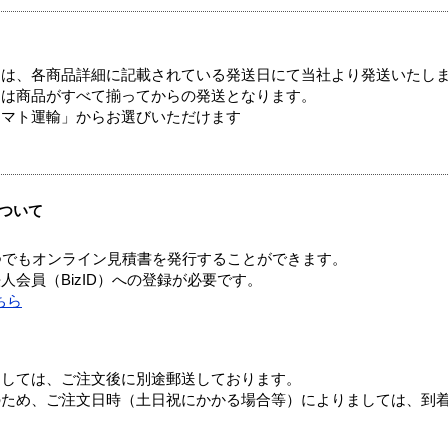
ては、各商品詳細に記載されている発送日にて当社より発送いたし
送は商品がすべて揃ってからの発送となります。
ヤマト運輸」からお選びいただけます
ついて
つでもオンライン見積書を発行することができます。
会員（BizID）への登録が必要です。
ちら
ましては、ご注文後に別途郵送しております。
のため、ご注文日時（土日祝にかかる場合等）によりましては、到