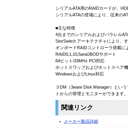
シリアルATA用のRAIDカードが、H
シリアルATAの登場により、従来のA
■主な特徴
4台までのシリアルおよびパラレルATA
StorSwitch アーキテクチャによ
オンボードRAIDコントローラ搭載に
RAID0,1,10,5andJBODサポート
64ビット/33MHz PCI対応
ホットスワップおよびホットスペア
WindowsおよびLinux対応
３DM（3ware Disk Mana
トからの管理とモニターができます
関連リンク
メーカー製品詳細