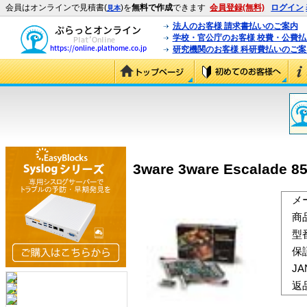
会員はオンラインで見積書(
)を
無料で作成
できます
会員登録(無料)
ログイン
見本
法人のお客様 請求書払いのご案内
学校・官公庁のお客様 校費・公費
研究機関のお客様 科研費払いのご案
3ware 3ware Escalade 850
メ
商
型
保
J
返