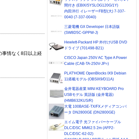
間付き (EBIX/SYSLOG120G/1Y)
内田洋行 イレーザーFB型(大) 7-337-
0040 (7-337-0040)
三菱電機 GX Developer 日本語版
(SW8D5C-GPPW-J)
Hewlett-Packard HP 外付けUSB DVD
ドライブ (701498-B21)
の事情なく8日以上経
CISCO Japan 250V AC Type A Power
Cable (CAB-TA-250V-JP=)
PLAT'HOME OpenBlocks IX9 Debian
11搭載モデル (OBSIX9/D11A)
金井電器産業 MINI KEYBOARD Pro
USBモデル 英語版 (金井電器)
(HMB632KUS/R)
大電 100BASE-TX/FXメディアコンバ
ータ DN2800GE (DN2800GE)
エイム電子 光ファイバーケーブル
DLC/DSC MM62.5 2m (AFP2-
DLC/DSC-62-02)