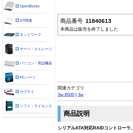
OpenBlocks
商品番号
11840613
IoT関連
本商品は販売を終了しました
ネットワーク
サーバ・ストレージ
パソコン・周辺機器
PCパーツ
関連カテゴリ
サプライ
3w-8500
|
3w
ソフト・ライセンス
商品説明
シリアルATA対応RAIDコントローラ、3w