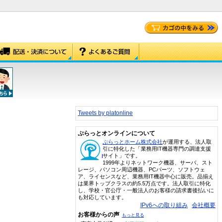
Tweets by platonline
ぷらっとオンラインについて
ぷらっとホーム株式会社
が運用する、法人取
引に特化した「業務用IT機器専門の調達支援
サイト」です。
1999年よりネットワーク機器、サーバ、スト
レージ、パソコン周辺機器、PCパーツ、ソフトウェ
ア、ライセンスなど、業務用IT機器中心に販売。品揃え
は業界トップクラスの約5.5万点です。法人取引に特化
し、学校・官公庁・一般法人のお客様の請求書後払いに
も対応しています。
IPv6への取り組み
会社概要
お客様からの声
もっと見る