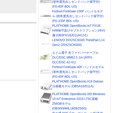
(初年度先出しセンドバック保守付)
(FG-80F-BDL-US)
Fortinet FortiGate-100F バンドルモデ
ル (初年度先出しセンドバック保守付)
(FG-100F-BDL-US)
PLAT'HOME OpenBlocks IoT FX1/E
H/W保守及びサブスクリプション1年付
属 (OBSFX1/E/D11/H1S1)
LENOVO 20X2SC8G00 ThinkPad L14
Gen2 (20X2SC8G00)
エイム電子 光ファイバーケーブル
DLC/DSC MM62.5 1m (AFP2-
DLC/DSC-62-01)
Fortinet FortiGate-40F バンドルモデル
(初年度先出しセンドバック保守付)
(FG-40F-BDL-US)
PLAT'HOME OpenBlocks A16 Debian
11搭載モデル (OBSA16/D11A)
PLAT'HOME OpenBlocks IX9 Windows
10 IoT Enterprise 2019 LTSC搭載
256GBモデル
(OBSIX9/W/L1809/256G)