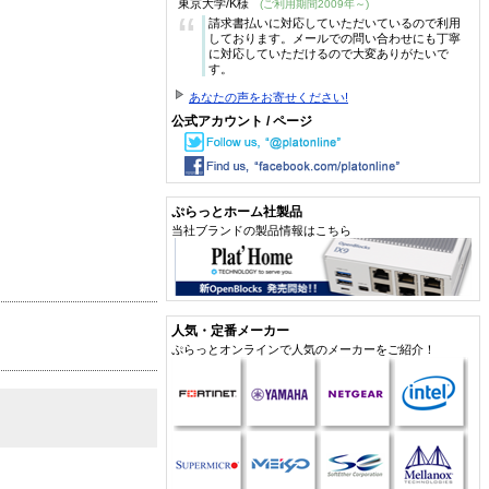
東京大学/K様
(ご利用期間2009年～)
“
請求書払いに対応していただいているので利用
しております。メールでの問い合わせにも丁寧
に対応していただけるので大変ありがたいで
す。
あなたの声をお寄せください!
公式アカウント / ページ
ぷらっとホーム社製品
当社ブランドの製品情報はこちら
人気・定番メーカー
ぷらっとオンラインで人気のメーカーをご紹介！