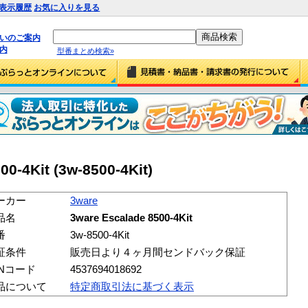
表示履歴
お気に入りを見る
払いのご案内
内
型番まとめ検索»
0-4Kit (3w-8500-4Kit)
ーカー
3ware
品名
3ware Escalade 8500-4Kit
番
3w-8500-4Kit
証条件
販売日より４ヶ月間センドバック保証
ANコード
4537694018692
品について
特定商取引法に基づく表示