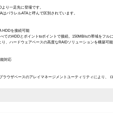
DDより一足先に登場です。
TAはパラレルATAと呼んで区別されています。
 HDDを接続可能
り、すべてのHDDとポイントtoポイントで接続。150MB/sの帯域をフ
より、ハードウェアベースの高度なRAIDソリューションを構築可
機能対応
ger）というブラウザベースのアレイマネージメントユーティリティにより、
。