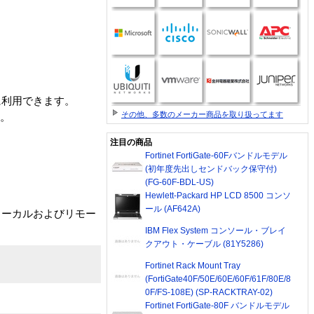
ルに利用できます。
その他、多数のメーカー商品を取り扱ってます
能。
注目の商品
Fortinet FortiGate-60Fバンドルモデル
(初年度先出しセンドバック保守付)
(FG-60F-BDL-US)
Hewlett-Packard HP LCD 8500 コンソ
ール (AF642A)
 ローカルおよびリモー
IBM Flex System コンソール・ブレイ
クアウト・ケーブル (81Y5286)
Fortinet Rack Mount Tray
(FortiGate40F/50E/60E/60F/61F/80E/8
0F/FS-108E) (SP-RACKTRAY-02)
Fortinet FortiGate-80F バンドルモデル