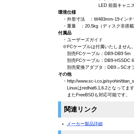
LED 前面キャニスタ部
環境仕様
・外形寸法 ：W483mm-19インチラッ
・重量 ：20.5kg（ディスク非搭
付属品
・ユーザーズガイド
※FCケーブルは付属いたしません
別売FCケーブル：DB9-DB9 5m
別売FCケーブル：DB9-HSSDC 
別売変換アダプタ：DB9→SCオ
その他
・http://www.sc-i.co.jp/syohin/
Linuxはredhat6.1,6.2となってま
またFreeBSDも対応可能です。
関連リンク
メーカー製品詳細