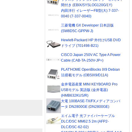
間付き (EBIX/SYSLOG120G/1Y)
内田洋行 イレーザーFB型(大) 7-337-
0040 (7-337-0040)
三菱電機 GX Developer 日本語版
(SW8D5C-GPPW-J)
Hewlett-Packard HP 外付けUSB DVD
ドライブ (701498-B21)
CISCO Japan 250V AC Type A Power
Cable (CAB-TA-250V-JP=)
PLAT'HOME OpenBlocks IX9 Debian
11搭載モデル (OBSIX9/D11A)
金井電器産業 MINI KEYBOARD Pro
USBモデル 英語版 (金井電器)
(HMB632KUS/R)
大電 100BASE-TX/FXメディアコンバ
ータ DN2800GE (DN2800GE)
エイム電子 光ファイバーケーブル
DLC/DSC MM62.5 2m (AFP2-
DLC/DSC-62-02)