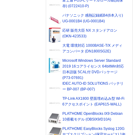
富士通 POS-Cサーマルロール紙(高保
存) (0722410-P)
パナソニック 感熱記録紙B4(6本入り)
UG-0001B4 (UG-0001B4)
応研 販売大臣 NX スタンドアロン
(OKN-423533)
大電 環境対応 1000BASE-T/X メディ
アコンバータ (DN1800SG2E)
Microsoft Windows Server Standard
2019 16コアライセンス 64bitWin対応
日本語版 5CAL付 DVDパッケージ
(P73-07691)
IDEC AUTO-ID SOLUTIONS バッテリ
ー BP-007 (BP-007)
TP-Link AX1800 壁面埋め込み型 Wi-Fi
6アクセスポイント (EAP615-WALL)
PLAT'HOME OpenBlocks IX9 Debian
10搭載モデル (OBSIX9/D10A)
PLAT'HOME EasyBlocks Syslog 120G
サブスクリプション(保守サービス) 1年