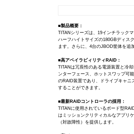
■製品概要：
TITANシリーズは、19インチラッ
ハーフハイトサイズの180GBディス
ます。さらに、4台のJBOD筐体を追
■高アベイラビィリティRAID：
TITANは冗長性のある電源装置と冷
ンターフェース、ホットスワップ可能な
のRAID装置であり、ドライブキャ
することができます。
■最新RAIDコントローラの採用：
TITANに使用されているボード型R
はミッションクリティカルなアプリ
（対故障性）を提供します。