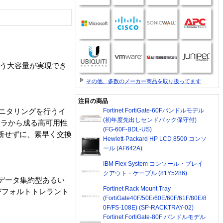
いう大容量が実現でき
その他、多数のメーカー商品を取り扱ってます
注目の商品
Fortinet FortiGate-60Fバンドルモデル
モニタリングを行うイ
(初年度先出しセンドバック保守付)
ーラから成る高可用性
(FG-60F-BDL-US)
断せずに、素早く交換
Hewlett-Packard HP LCD 8500 コンソ
ール (AF642A)
IBM Flex System コンソール・ブレイ
クアウト・ケーブル (81Y5286)
、データ集約型あるい
Fortinet Rack Mount Tray
びフォルトトレラント
(FortiGate40F/50E/60E/60F/61F/80E/8
0F/FS-108E) (SP-RACKTRAY-02)
Fortinet FortiGate-80F バンドルモデル