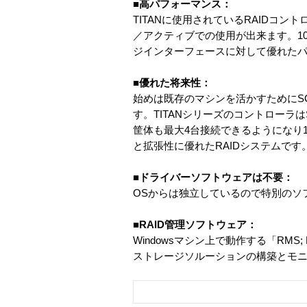
■高パフォーマンス：
TITANに使用されているRAIDコ
／アクティブでの使用が出来ます。100M
ジインターフェースに対して優れた
■優れた将来性：
始めは既存のマシンを活かすためにS
す。TITANシリーズのコントローラ
筐体も最大4台接続できるようになり1
と拡張性に優れたRAIDシステムです
■ドライバーソフトウェアは不要：
OSからは独立しているので特別のソ
■RAID管理ソフトウェア：
Windowsマシン上で動作する「RMS;
ストレージソルーションの構築とモ