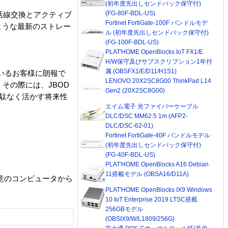
(初年度先出しセンドバック保守付)
(FG-80F-BDL-US)
は活線交換とアクティブ
Fortinet FortiGate-100F バンドルモデ
Iのような最新のストレー
ル (初年度先出しセンドバック保守付)
(FG-100F-BDL-US)
PLAT'HOME OpenBlocks IoT FX1/E
H/W保守及びサブスクリプション1年付
属 (OBSFX1/E/D11/H1S1)
ているお客様に朗報で
LENOVO 20X2SC8G00 ThinkPad L14
その際には、JBOD
Gen2 (20X2SC8G00)
無駄なく活かす将来性
エイム電子 光ファイバーケーブル
DLC/DSC MM62.5 1m (AFP2-
DLC/DSC-62-01)
Fortinet FortiGate-40F バンドルモデル
。
(初年度先出しセンドバック保守付)
(FG-40F-BDL-US)
PLAT'HOME OpenBlocks A16 Debian
11搭載モデル (OBSA16/D11A)
上の任意のコンピュータから
PLAT'HOME OpenBlocks IX9 Windows
10 IoT Enterprise 2019 LTSC搭載
256GBモデル
(OBSIX9/W/L1809/256G)