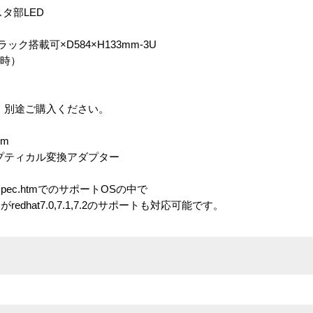
LED
ク搭載可×D584×H133mm-3U
載時）
。別途ご購入ください。
6m
プティカル変換アダプター
titan_spec.htmでのサポートOSの中で
すがredhat7.0,7.1,7.2のサポートも対応可能です。