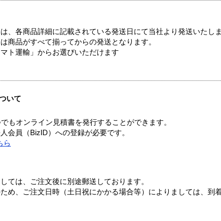
ては、各商品詳細に記載されている発送日にて当社より発送いたし
送は商品がすべて揃ってからの発送となります。
ヤマト運輸」からお選びいただけます
ついて
つでもオンライン見積書を発行することができます。
会員（BizID）への登録が必要です。
ちら
ましては、ご注文後に別途郵送しております。
のため、ご注文日時（土日祝にかかる場合等）によりましては、到