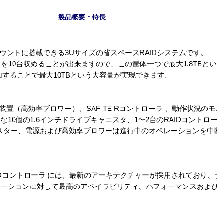
製品概要・特長
クマウントに搭載できる3Uサイズの省スペースRAIDシステムです。
クを10台収めることが出来ますので、この筐体一つで最大1.8TBと
加することで最大10TBという大容量が実現できます。
却装置（高効率ブロワー）、SAF-TE Rコントローラ 、動作状況の
10個の1.6インチドライブキャニスタ、1〜2台のRAIDコントロ
ニスター、電源および高効率ブロワーは進行中のオペレーションを中
AIDコントローラ には、最新のアーキテクチャーが採用されており
ケーションに対して最高のアベイラビリティ、パフォーマンスおよ