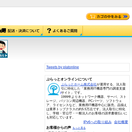
Tweets by platonline
ぷらっとオンラインについて
ぷらっとホーム株式会社
が運用する、法人取
引に特化した「業務用IT機器専門の調達支援
サイト」です。
1999年よりネットワーク機器、サーバ、スト
レージ、パソコン周辺機器、PCパーツ、ソフトウェ
ア、ライセンスなど、業務用IT機器中心に販売。品揃え
は業界トップクラスの約5.5万点です。法人取引に特化
し、学校・官公庁・一般法人のお客様の請求書後払いに
も対応しています。
IPv6への取り組み
会社概要
お客様からの声
もっと見る