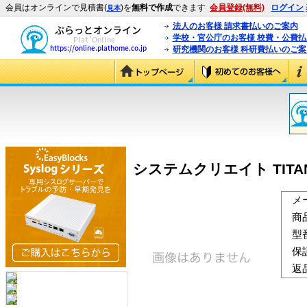
会員はオンラインで見積書(
)を
無料で作成
できます
会員登録(無料)
ログイン
見本
法人のお客様 請求書払いのご案内
学校・官公庁のお客様 校費・公費
研究機関のお客様 科研費払いのご案
システムクリエイト TITAN-C36
メ
商
型
保
返