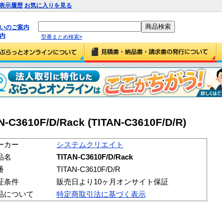
表示履歴
お気に入りを見る
払いのご案内
内
型番まとめ検索»
10F/D/Rack (TITAN-C3610F/D/R)
ーカー
システムクリエイト
品名
TITAN-C3610F/D/Rack
番
TITAN-C3610F/D/R
証条件
販売日より10ヶ月オンサイト保証
品について
特定商取引法に基づく表示