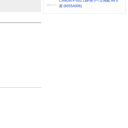
CANON P-002 LBP用ラベル用紙 A4 0
面 (6055A006)