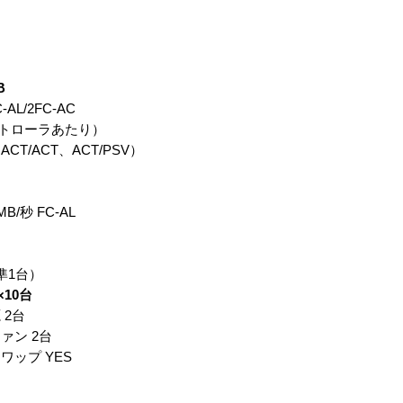
B
/2FC-AC
コントローラあたり）
/ACT、ACT/PSV）
秒 FC-AL
準1台）
B×10台
2台
 2台
 YES