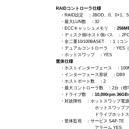
RAIDコントローラ仕様
・RAID設定 ：JBOD、0、0+1、5
・最大LUN数 ：32
・ECCキャッシュメモリ ：
256M
・ディスク側/ホスト側バス ：2FC-AL
・全二重10/100BASET ：1（
・デュアルコントローラ ：YES（ACT
・ホットスワップ ：YES
筐体仕様
・ホストインターフェース ：100MB/
・インターフェース形状 ：DB9
・ホストポート数 ：2
・最大コントローラ数 ：2台（標
・ドライブ数 ：
10,000rpm 36G
・対故障性 ：ホットスワップ電源 
ホットスワップファン
ドライブホットスワップ
・筐体監視 ：サービス SAF-TE
アラーム YES