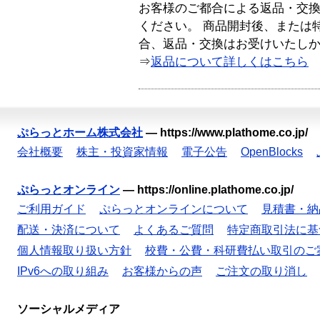
お客様のご都合による返品・交
ください。 商品開封後、または
合、返品・交換はお受けいたし
⇒
返品について詳しくはこちら
ぷらっとホーム株式会社
—
https://www.plathome.co.jp/
会社概要
株主・投資家情報
電子公告
OpenBlocks
ぷらっとオンライン
—
https://online.plathome.co.jp/
ご利用ガイド
ぷらっとオンラインについて
見積書・納
配送・決済について
よくあるご質問
特定商取引法に基
個人情報取り扱い方針
校費・公費・科研費払い取引のご
IPv6への取り組み
お客様からの声
ご注文の取り消し
ソーシャルメディア