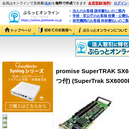
会員はオンラインで見積書(
)を
無料で作成
できます
会員登録(無料)
ログイン
見本
法人のお客様 請求書払いのご案内
学校・官公庁のお客様 校費・公費
研究機関のお客様 科研費払いのご案
promise SuperTRAK SX6
つ付) (SuperTrak SX6000