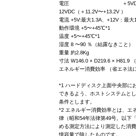
電圧 ＋5VDC（＋4.85
12VDC（＋11.2V〜+13.2V ）
電流 +5V:最大1.3A、+12V：
動作環境 +5〜+45℃*1
温度 +5〜+45℃*1
湿度 8 〜90 ％（結露なきこと）
重量 約2.8Kg
寸法 W146.0 × D219.6 × H81.9
エネルギー消費効率 （省エネ法に基づ
*1 ハードディスク上面中央部に
できるよう、ホストシステムと
条件とします。
*2 エネルギー消費効率とは、
律（昭和54年法律第49号。以
める測定方法により測定した消
憶容量で除したものです。