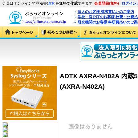
会員はオンラインで見積書(
)を
無料で作成
できます
会員登録(無料)
ログイン
見本
法人のお客様 請求書払いのご案内
学校・官公庁のお客様 校費・公費
研究機関のお客様 科研費払いのご案
ADTX AXRA-N402A 内蔵5
(AXRA-N402A)