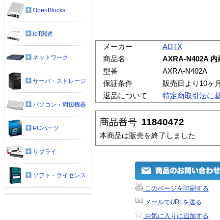
OpenBlocks
IoT関連
メーカー
ADTX
ネットワーク
商品名
AXRA-N402A 内
型番
AXRA-N402A
サーバ・ストレージ
保証条件
販売日より10ヶ
返品について
特定商取引法に
パソコン・周辺機器
商品番号
11840472
PCパーツ
本商品は販売を終了しました
サプライ
ソフト・ライセンス
このページを印刷する
メールでURLを送る
お気に入りに追加する