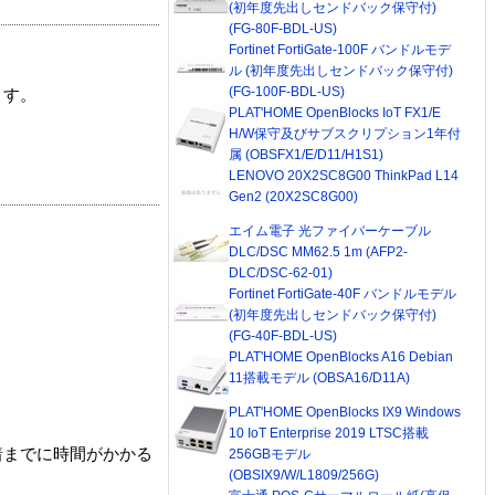
(初年度先出しセンドバック保守付)
(FG-80F-BDL-US)
Fortinet FortiGate-100F バンドルモデ
ル (初年度先出しセンドバック保守付)
(FG-100F-BDL-US)
ます。
PLAT'HOME OpenBlocks IoT FX1/E
H/W保守及びサブスクリプション1年付
属 (OBSFX1/E/D11/H1S1)
LENOVO 20X2SC8G00 ThinkPad L14
Gen2 (20X2SC8G00)
エイム電子 光ファイバーケーブル
DLC/DSC MM62.5 1m (AFP2-
DLC/DSC-62-01)
Fortinet FortiGate-40F バンドルモデル
(初年度先出しセンドバック保守付)
(FG-40F-BDL-US)
PLAT'HOME OpenBlocks A16 Debian
11搭載モデル (OBSA16/D11A)
PLAT'HOME OpenBlocks IX9 Windows
10 IoT Enterprise 2019 LTSC搭載
着までに時間がかかる
256GBモデル
(OBSIX9/W/L1809/256G)