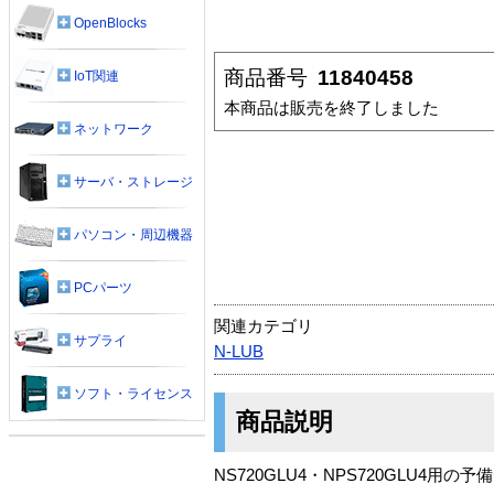
OpenBlocks
商品番号
11840458
IoT関連
本商品は販売を終了しました
ネットワーク
サーバ・ストレージ
パソコン・周辺機器
PCパーツ
関連カテゴリ
サプライ
N-LUB
ソフト・ライセンス
商品説明
NS720GLU4・NPS720GLU4用