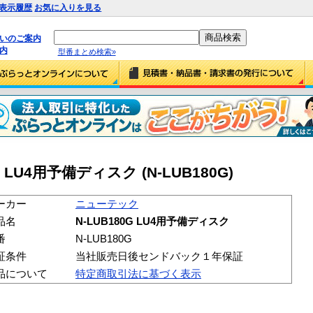
表示履歴
お気に入りを見る
払いのご案内
内
型番まとめ検索»
 LU4用予備ディスク (N-LUB180G)
ーカー
ニューテック
品名
N-LUB180G LU4用予備ディスク
番
N-LUB180G
証条件
当社販売日後センドバック１年保証
品について
特定商取引法に基づく表示