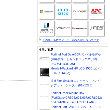
その他、多数のメーカー商品を取り扱ってます
注目の商品
Fortinet FortiGate-60Fバンドルモデル
(初年度先出しセンドバック保守付)
(FG-60F-BDL-US)
Hewlett-Packard HP LCD 8500 コンソ
ール (AF642A)
IBM Flex System コンソール・ブレイ
クアウト・ケーブル (81Y5286)
Fortinet Rack Mount Tray
(FortiGate40F/50E/60E/60F/61F/80E/8
0F/FS-108E) (SP-RACKTRAY-02)
Fortinet FortiGate-80F バンドルモデル