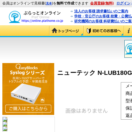
会員はオンラインで見積書(
)を
無料で作成
できます
会員登録(無料)
ログイン
見本
法人のお客様 請求書払いのご案内
学校・官公庁のお客様 校費・公費
研究機関のお客様 科研費払いのご案
ニューテック N-LUB180G
メ
商
型
保
返