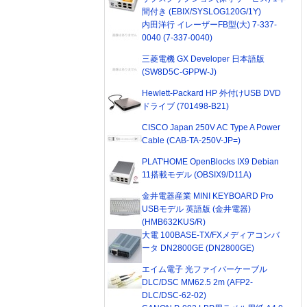
間付き (EBIX/SYSLOG120G/1Y)
内田洋行 イレーザーFB型(大) 7-337-
0040 (7-337-0040)
三菱電機 GX Developer 日本語版
(SW8D5C-GPPW-J)
Hewlett-Packard HP 外付けUSB DVD
ドライブ (701498-B21)
CISCO Japan 250V AC Type A Power
Cable (CAB-TA-250V-JP=)
PLAT'HOME OpenBlocks IX9 Debian
11搭載モデル (OBSIX9/D11A)
金井電器産業 MINI KEYBOARD Pro
USBモデル 英語版 (金井電器)
(HMB632KUS/R)
大電 100BASE-TX/FXメディアコンバ
ータ DN2800GE (DN2800GE)
エイム電子 光ファイバーケーブル
DLC/DSC MM62.5 2m (AFP2-
DLC/DSC-62-02)