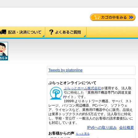
Tweets by platonline
ぷらっとオンラインについて
ぷらっとホーム株式会社
が運用する、法人取
引に特化した「業務用IT機器専門の調達支援
サイト」です。
1999年よりネットワーク機器、サーバ、スト
レージ、パソコン周辺機器、PCパーツ、ソフトウェ
ア、ライセンスなど、業務用IT機器中心に販売。品揃え
は業界トップクラスの約5.5万点です。法人取引に特化
し、学校・官公庁・一般法人のお客様の請求書後払いに
も対応しています。
IPv6への取り組み
会社概要
お客様からの声
もっと見る