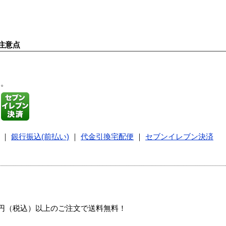
注意点
す。
｜
銀行振込(前払い)
｜
代金引換宅配便
｜
セブンイレブン決済
00円（税込）以上のご注文で送料無料！