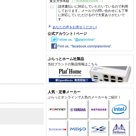
東京大学/K様
(ご利用期間2009年～)
“
請求書払いに対応していただいているので利用
しております。メールでの問い合わせにも丁寧
に対応していただけるので大変ありがたいで
す。
あなたの声をお寄せください!
公式アカウント / ページ
ぷらっとホーム社製品
当社ブランドの製品情報はこちら
人気・定番メーカー
ぷらっとオンラインで人気のメーカーをご紹介！