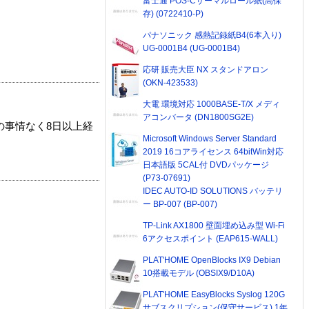
富士通 POS-Cサーマルロール紙(高保
存) (0722410-P)
パナソニック 感熱記録紙B4(6本入り)
UG-0001B4 (UG-0001B4)
応研 販売大臣 NX スタンドアロン
(OKN-423533)
大電 環境対応 1000BASE-T/X メディ
アコンバータ (DN1800SG2E)
の事情なく8日以上経
Microsoft Windows Server Standard
2019 16コアライセンス 64bitWin対応
日本語版 5CAL付 DVDパッケージ
(P73-07691)
IDEC AUTO-ID SOLUTIONS バッテリ
ー BP-007 (BP-007)
TP-Link AX1800 壁面埋め込み型 Wi-Fi
6アクセスポイント (EAP615-WALL)
PLAT'HOME OpenBlocks IX9 Debian
10搭載モデル (OBSIX9/D10A)
PLAT'HOME EasyBlocks Syslog 120G
サブスクリプション(保守サービス) 1年