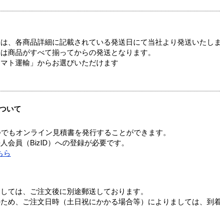
ては、各商品詳細に記載されている発送日にて当社より発送いたし
送は商品がすべて揃ってからの発送となります。
ヤマト運輸」からお選びいただけます
ついて
つでもオンライン見積書を発行することができます。
会員（BizID）への登録が必要です。
ちら
ましては、ご注文後に別途郵送しております。
のため、ご注文日時（土日祝にかかる場合等）によりましては、到