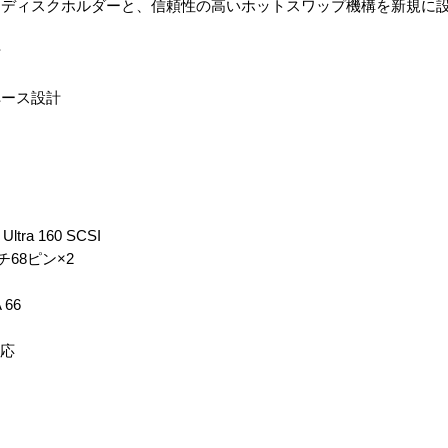
ドディスクホルダーと、信頼性の高いホットスワップ機構を新規に
計
ペース設計
a 160 SCSI
68ピン×2
66
対応