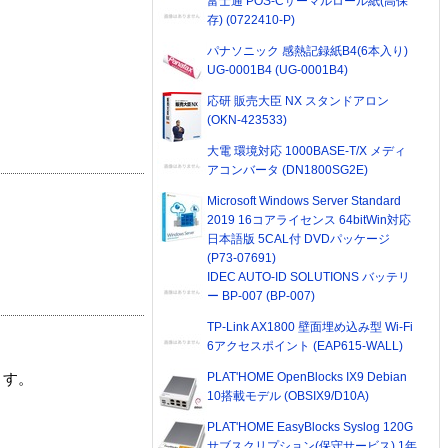
富士通 POS-Cサーマルロール紙(高保
存) (0722410-P)
パナソニック 感熱記録紙B4(6本入り)
UG-0001B4 (UG-0001B4)
応研 販売大臣 NX スタンドアロン
(OKN-423533)
大電 環境対応 1000BASE-T/X メディ
アコンバータ (DN1800SG2E)
Microsoft Windows Server Standard
2019 16コアライセンス 64bitWin対応
日本語版 5CAL付 DVDパッケージ
(P73-07691)
IDEC AUTO-ID SOLUTIONS バッテリ
ー BP-007 (BP-007)
TP-Link AX1800 壁面埋め込み型 Wi-Fi
6アクセスポイント (EAP615-WALL)
PLAT'HOME OpenBlocks IX9 Debian
ます。
10搭載モデル (OBSIX9/D10A)
PLAT'HOME EasyBlocks Syslog 120G
サブスクリプション(保守サービス) 1年