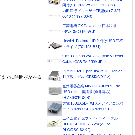
間付き (EBIX/SYSLOG120G/1Y)
内田洋行 イレーザーFB型(大) 7-337-
0040 (7-337-0040)
三菱電機 GX Developer 日本語版
(SW8D5C-GPPW-J)
Hewlett-Packard HP 外付けUSB DVD
ドライブ (701498-B21)
CISCO Japan 250V AC Type A Power
Cable (CAB-TA-250V-JP=)
PLAT'HOME OpenBlocks IX9 Debian
11搭載モデル (OBSIX9/D11A)
着までに時間がかかる
金井電器産業 MINI KEYBOARD Pro
USBモデル 英語版 (金井電器)
(HMB632KUS/R)
大電 100BASE-TX/FXメディアコンバ
ータ DN2800GE (DN2800GE)
エイム電子 光ファイバーケーブル
DLC/DSC MM62.5 2m (AFP2-
DLC/DSC-62-02)