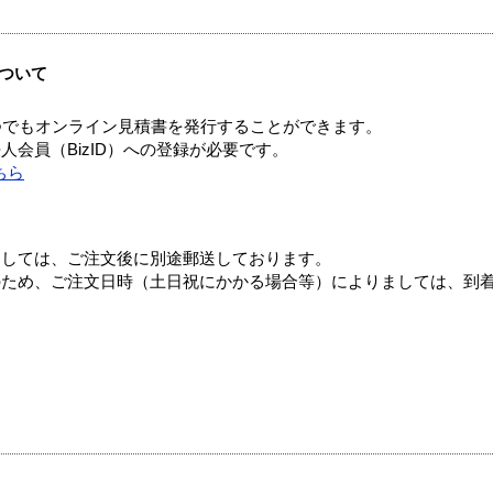
ついて
つでもオンライン見積書を発行することができます。
会員（BizID）への登録が必要です。
ちら
ましては、ご注文後に別途郵送しております。
のため、ご注文日時（土日祝にかかる場合等）によりましては、到