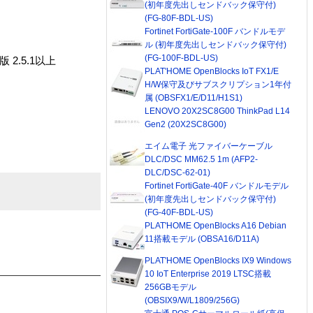
(初年度先出しセンドバック保守付)
(FG-80F-BDL-US)
Fortinet FortiGate-100F バンドルモデ
ル (初年度先出しセンドバック保守付)
(FG-100F-BDL-US)
l版 2.5.1以上
PLAT'HOME OpenBlocks IoT FX1/E
H/W保守及びサブスクリプション1年付
属 (OBSFX1/E/D11/H1S1)
LENOVO 20X2SC8G00 ThinkPad L14
Gen2 (20X2SC8G00)
エイム電子 光ファイバーケーブル
DLC/DSC MM62.5 1m (AFP2-
DLC/DSC-62-01)
Fortinet FortiGate-40F バンドルモデル
(初年度先出しセンドバック保守付)
(FG-40F-BDL-US)
PLAT'HOME OpenBlocks A16 Debian
11搭載モデル (OBSA16/D11A)
PLAT'HOME OpenBlocks IX9 Windows
10 IoT Enterprise 2019 LTSC搭載
256GBモデル
(OBSIX9/W/L1809/256G)