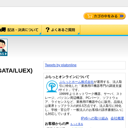
Tweets by platonline
ATA/LUEX)
ぷらっとオンラインについて
ぷらっとホーム株式会社
が運用する、法人取
引に特化した「業務用IT機器専門の調達支援
サイト」です。
1999年よりネットワーク機器、サーバ、スト
レージ、パソコン周辺機器、PCパーツ、ソフトウェ
ア、ライセンスなど、業務用IT機器中心に販売。品揃え
は業界トップクラスの約5.5万点です。法人取引に特化
し、学校・官公庁・一般法人のお客様の請求書後払いに
も対応しています。
IPv6への取り組み
会社概要
お客様からの声
もっと見る