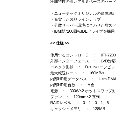
冷却特性の高いアルミベースのハー
・ニューテックオリジナルの筐体設
・充実した製品ラインナップ
・分散サーバー環境に合わせた省ス
・IBM製7200回転IDEドライブを採用
<< 仕様 >>
使用するコントローラ ： IFT-7200
外部インターフェース ： LVD対応 Ultr
コネクタ形状 ： D-subハーフピッチ
最大転送レート ： 160MB/s
内部HD用データバス ： Ultra DMA 
内部HD用台数 ： ８台
電源 ： 300W×2 ホットスワップ
ファン ： 120mm×2 直列
RAIDレベル ： 0、1、0＋1、5
キャッシュメモリ ： 128MB