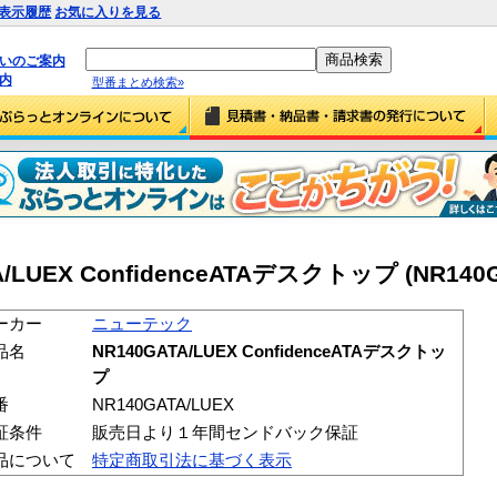
表示履歴
お気に入りを見る
払いのご案内
内
型番まとめ検索»
UEX ConfidenceATAデスクトップ (NR140G
ーカー
ニューテック
品名
NR140GATA/LUEX ConfidenceATAデスクトッ
プ
番
NR140GATA/LUEX
証条件
販売日より１年間センドバック保証
品について
特定商取引法に基づく表示