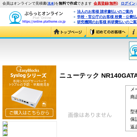
会員はオンラインで見積書(
)を
無料で作成
できます
会員登録(無料)
ログイン
見本
法人のお客様 請求書払いのご案内
学校・官公庁のお客様 校費・公費
研究機関のお客様 科研費払いのご案
ニューテック NR140GATA/L
メ
商
型
保
返