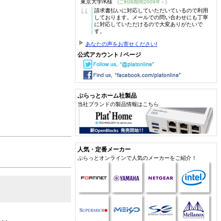
東京大学/K様
(ご利用期間2009年～)
“
請求書払いに対応していただいているので利用
しております。メールでの問い合わせにも丁寧
に対応していただけるので大変ありがたいで
す。
あなたの声をお寄せください!
公式アカウント / ページ
ぷらっとホーム社製品
当社ブランドの製品情報はこちら
人気・定番メーカー
ぷらっとオンラインで人気のメーカーをご紹介！