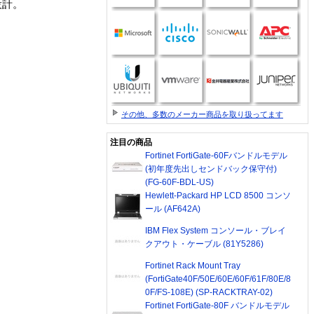
設計。
その他、多数のメーカー商品を取り扱ってます
注目の商品
Fortinet FortiGate-60Fバンドルモデル
(初年度先出しセンドバック保守付)
(FG-60F-BDL-US)
Hewlett-Packard HP LCD 8500 コンソ
ール (AF642A)
IBM Flex System コンソール・ブレイ
クアウト・ケーブル (81Y5286)
Fortinet Rack Mount Tray
(FortiGate40F/50E/60E/60F/61F/80E/8
0F/FS-108E) (SP-RACKTRAY-02)
Fortinet FortiGate-80F バンドルモデル