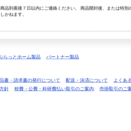
商品到着後７日以内にご連絡ください。 商品開封後、または特別
たしかねます。
ぷらっとホーム製品
パートナー製品
品書・請求書の発行について
配送・決済について
よくあ
方針
校費・公費・科研費払い取引のご案内
売掛取引のご