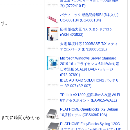
富士通 POS-Cサーマルロール紙(高保
存) (0722410-P)
パナソニック 感熱記録紙B4(6本入り)
UG-0001B4 (UG-0001B4)
ます。
応研 販売大臣 NX スタンドアロン
(OKN-423533)
大電 環境対応 1000BASE-T/X メディ
アコンバータ (DN1800SG2E)
Microsoft Windows Server Standard
2019 16コアライセンス 64bitWin対応
日本語版 5CAL付 DVDパッケージ
(P73-07691)
IDEC AUTO-ID SOLUTIONS バッテリ
ー BP-007 (BP-007)
TP-Link AX1800 壁面埋め込み型 Wi-Fi
6アクセスポイント (EAP615-WALL)
PLAT'HOME OpenBlocks IX9 Debian
10搭載モデル (OBSIX9/D10A)
着までに時間がかかる
PLAT'HOME EasyBlocks Syslog 120G
サブスクリプション(保守サービス) 1年