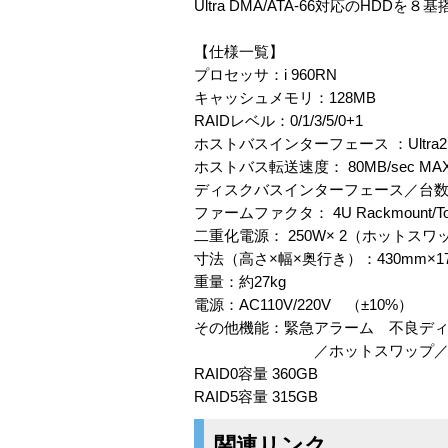
Ultra DMA/ATA-66対応の
【仕様一覧】
プロセッサ：i 960RN
キャッシュメモリ：128MB
RAIDレベル：0/1/3/5/0+1
ホストバスインターフェース ：Ultra2 S
ホストバス転送速度： 80MB/sec MA
ディスクバスインターフェース／台数： Ult
ファームファクタ： 4U Rackmount/To
二重化電源： 250W× 2（ホットス
寸法（高さ×幅×奥行き）：430mm×17
重量：約27kg
電源：AC110V/220V （±10%）
その他機能：緊急アラーム 不良デ
／ホットスワップ／ホッ
RAID0容量 360GB
RAID5容量 315GB
関連リンク