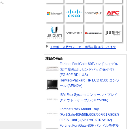
ル。
その他、多数のメーカー商品を取り扱ってます
注目の商品
Fortinet FortiGate-60Fバンドルモデル
(初年度先出しセンドバック保守付)
(FG-60F-BDL-US)
Hewlett-Packard HP LCD 8500 コンソ
ール (AF642A)
IBM Flex System コンソール・ブレイ
クアウト・ケーブル (81Y5286)
Fortinet Rack Mount Tray
(FortiGate40F/50E/60E/60F/61F/80E/8
0F/FS-108E) (SP-RACKTRAY-02)
Fortinet FortiGate-80F バンドルモデル