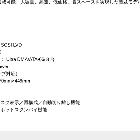
HDDを８基搭載可能。大容量、高速、低価格、省スペースを実現した普及モデ
CSI LVD
X
ra DMA/ATA-66/８台
wer
ワップ対応）
0mm×449mm
ィスク表示／再構成／自動切り離し機能
トスタンバイ機能