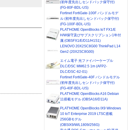
(初年度先出しセンドバック保守付)
(FG-80F-BDL-US)
Fortinet FortiGate-100F バンドルモデ
ル (初年度先出しセンドバック保守付)
(FG-100F-BDL-US)
PLAT'HOME OpenBlocks IoT FX1/E
H/W保守及びサブスクリプション1年付
属 (OBSFX1/E/D11/H1S1)
LENOVO 20X2SC8G00 ThinkPad L14
Gen2 (20X2SC8G00)
エイム電子 光ファイバーケーブル
DLC/DSC MM62.5 1m (AFP2-
DLC/DSC-62-01)
Fortinet FortiGate-40F バンドルモデル
(初年度先出しセンドバック保守付)
(FG-40F-BDL-US)
PLAT'HOME OpenBlocks A16 Debian
11搭載モデル (OBSA16/D11A)
PLAT'HOME OpenBlocks IX9 Windows
10 IoT Enterprise 2019 LTSC搭載
256GBモデル
(OBSIX9/W/L1809/256G)