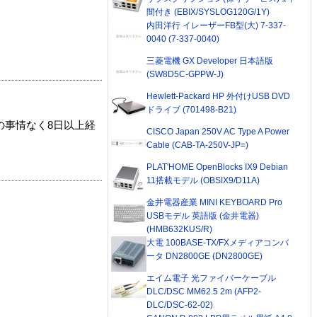
間付き (EBIX/SYSLOG120G/1Y)
内田洋行 イレーザーFB型(大) 7-337-
0040 (7-337-0040)
三菱電機 GX Developer 日本語版
(SW8D5C-GPPW-J)
Hewlett-Packard HP 外付けUSB DVD
ドライブ (701498-B21)
の事情なく8日以上経
CISCO Japan 250V AC Type A Power
Cable (CAB-TA-250V-JP=)
PLAT'HOME OpenBlocks IX9 Debian
11搭載モデル (OBSIX9/D11A)
金井電器産業 MINI KEYBOARD Pro
USBモデル 英語版 (金井電器)
(HMB632KUS/R)
大電 100BASE-TX/FXメディアコンバ
ータ DN2800GE (DN2800GE)
エイム電子 光ファイバーケーブル
DLC/DSC MM62.5 2m (AFP2-
DLC/DSC-62-02)