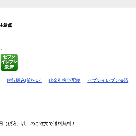
注意点
す。
｜
銀行振込(前払い)
｜
代金引換宅配便
｜
セブンイレブン決済
00円（税込）以上のご注文で送料無料！