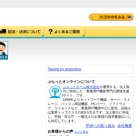
Tweets by platonline
ぷらっとオンラインについて
ぷらっとホーム株式会社
が運用する、法人取
引に特化した「業務用IT機器専門の調達支援
サイト」です。
1999年よりネットワーク機器、サーバ、スト
レージ、パソコン周辺機器、PCパーツ、ソフトウェ
ア、ライセンスなど、業務用IT機器中心に販売。品揃え
は業界トップクラスの約5.5万点です。法人取引に特化
し、学校・官公庁・一般法人のお客様の請求書後払いに
も対応しています。
IPv6への取り組み
会社概要
お客様からの声
もっと見る