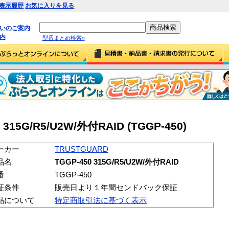
表示履歴
お気に入りを見る
払いのご案内
内
型番まとめ検索»
315G/R5/U2W/外付RAID (TGGP-450)
ーカー
TRUSTGUARD
品名
TGGP-450 315G/R5/U2W/外付RAID
番
TGGP-450
証条件
販売日より１年間センドバック保証
品について
特定商取引法に基づく表示