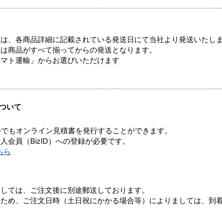
ては、各商品詳細に記載されている発送日にて当社より発送いたし
送は商品がすべて揃ってからの発送となります。
ヤマト運輸」からお選びいただけます
ついて
つでもオンライン見積書を発行することができます。
会員（BizID）への登録が必要です。
ちら
ましては、ご注文後に別途郵送しております。
のため、ご注文日時（土日祝にかかる場合等）によりましては、到