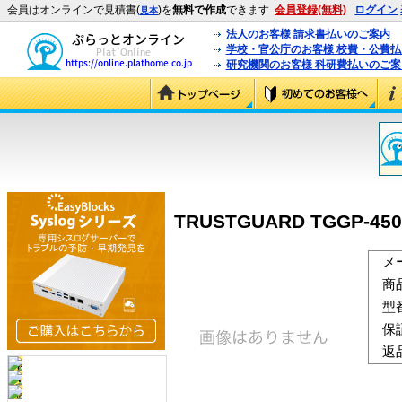
会員はオンラインで見積書(
)を
無料で作成
できます
会員登録(無料)
ログイン
見本
法人のお客様 請求書払いのご案内
学校・官公庁のお客様 校費・公費
研究機関のお客様 科研費払いのご案
TRUSTGUARD TGGP-450 
メ
商
型
保
返