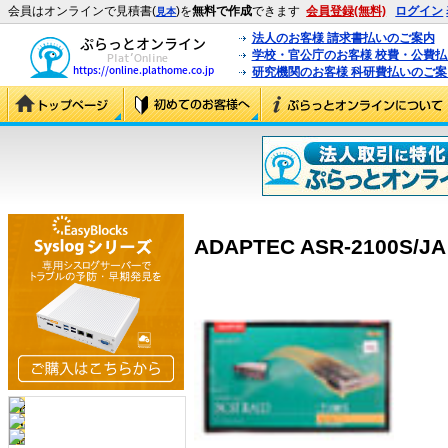
会員はオンラインで見積書(
)を
無料で作成
できます
会員登録(無料)
ログイン
見本
法人のお客様 請求書払いのご案内
学校・官公庁のお客様 校費・公費
研究機関のお客様 科研費払いのご案
ADAPTEC ASR-2100S/JA 