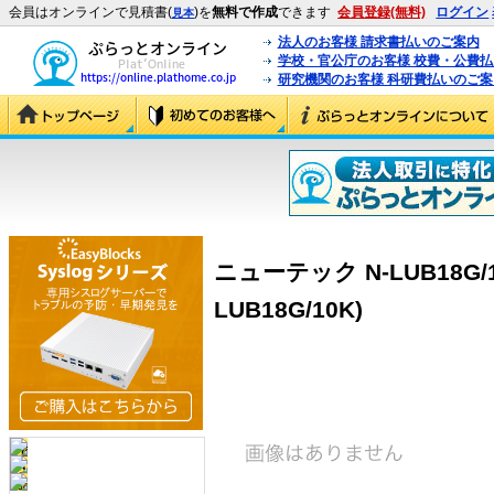
会員はオンラインで見積書(
)を
無料で作成
できます
会員登録(無料)
ログイン
見本
法人のお客様 請求書払いのご案内
学校・官公庁のお客様 校費・公費
研究機関のお客様 科研費払いのご案
ニューテック N-LUB18G/
LUB18G/10K)