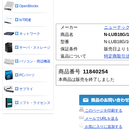
OpenBlocks
IoT関連
メーカー
ニューテッ
ネットワーク
商品名
N-LUB18G
型番
N-LUB18G/1
サーバ・ストレージ
保証条件
販売日より
返品について
特定商取引
パソコン・周辺機器
商品番号
11840254
PCパーツ
本商品は販売を終了しました
サプライ
ソフト・ライセンス
このページを印刷する
メールでURLを送る
お気に入りに追加する