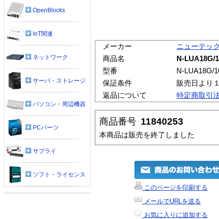
OpenBlocks
IoT関連
メーカー
ニューテッ
ネットワーク
商品名
N-LUA18G
型番
N-LUA18G/1
サーバ・ストレージ
保証条件
販売日より
返品について
特定商取引
パソコン・周辺機器
商品番号
11840253
PCパーツ
本商品は販売を終了しました
サプライ
ソフト・ライセンス
このページを印刷する
メールでURLを送る
お気に入りに追加する