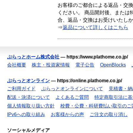
お客様のご都合による返品・交
ください。 商品開封後、または
合、返品・交換はお受けいたし
⇒
返品について詳しくはこちら
ぷらっとホーム株式会社
—
https://www.plathome.co.jp/
会社概要
株主・投資家情報
電子公告
OpenBlocks
ぷらっとオンライン
—
https://online.plathome.co.jp/
ご利用ガイド
ぷらっとオンラインについて
見積書・納
配送・決済について
よくあるご質問
特定商取引法に基
個人情報取り扱い方針
校費・公費・科研費払い取引のご
IPv6への取り組み
お客様からの声
ご注文の取り消し
ソーシャルメディア