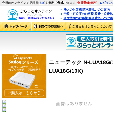
会員はオンラインで見積書(
)を
無料で作成
できます
会員登録(無料)
ログイン
見本
法人のお客様 請求書払いのご案内
学校・官公庁のお客様 校費・公費
研究機関のお客様 科研費払いのご案
ニューテック N-LUA18G/
LUA18G/10K)