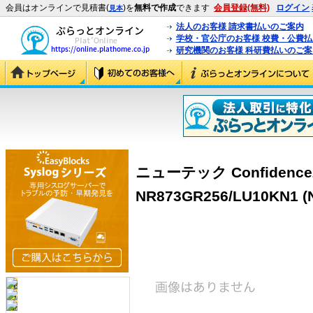
会員はオンラインで見積書(
)を
無料で作成
できます
会員登録(無料)
ログイン
見本
法人のお客様 請求書払いのご案内
学校・官公庁のお客様 校費・公費
研究機関のお客様 科研費払いのご案
ニューテック Confiden
NR873GR256/LU10KN1 (