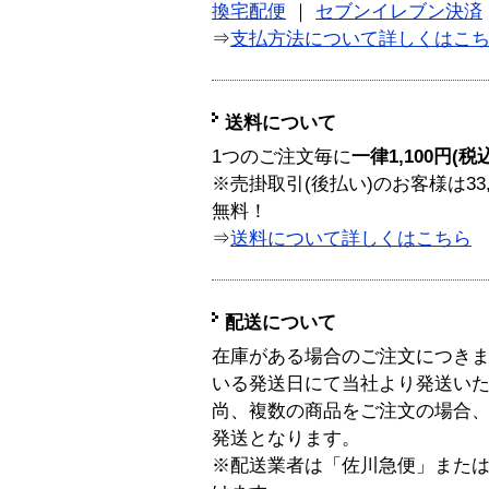
換宅配便
｜
セブンイレブン決済
⇒
支払方法について詳しくはこ
送料について
1つのご注文毎に
一律1,100円(税
※売掛取引(後払い)のお客様は33
無料！
⇒
送料について詳しくはこちら
配送について
在庫がある場合のご注文につき
いる発送日にて当社より発送い
尚、複数の商品をご注文の場合
発送となります。
※配送業者は「佐川急便」また