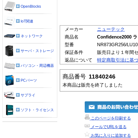
OpenBlocks
IoT関連
メーカー
ニューテック
ネットワーク
商品名
Confidence2000
型番
NR873GR256/LU1
サーバ・ストレージ
保証条件
販売日より１年間
返品について
特定商取引法に基
パソコン・周辺機器
商品番号
11840246
PCパーツ
本商品は販売を終了しました
サプライ
ソフト・ライセンス
このページを印刷する
メールでURLを送る
お気に入りに追加する