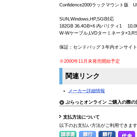
Confidence2000ラックマウント版 Ultr
SUN,Windows,HP,SGI対応
182GB 36.4GB×6 内パリティ1 10
W-Wケーブル,LVDターミネータ×3,R
保証：センドバッグ３年内オンサイ
※2000年11月末発売開始予定
関連リンク
メーカー詳細情報
ぷらっとオンライン ご購入の際の
支払方法について
以下のお支払い方法がご利用できま