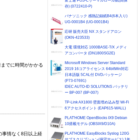
富士通 POS-Cサーマルロール紙(高保
存) (0722410-P)
パナソニック 感熱記録紙B4(6本入り)
UG-0001B4 (UG-0001B4)
応研 販売大臣 NX スタンドアロン
(OKN-423533)
大電 環境対応 1000BASE-T/X メディ
アコンバータ (DN1800SG2E)
Microsoft Windows Server Standard
着までに時間がかかる
2019 16コアライセンス 64bitWin対応
日本語版 5CAL付 DVDパッケージ
(P73-07691)
IDEC AUTO-ID SOLUTIONS バッテリ
ー BP-007 (BP-007)
TP-Link AX1800 壁面埋め込み型 Wi-Fi
6アクセスポイント (EAP615-WALL)
PLAT'HOME OpenBlocks IX9 Debian
10搭載モデル (OBSIX9/D10A)
PLAT'HOME EasyBlocks Syslog 120G
の事情なく8日以上経
サブスクリプション(保守サービス) 1年