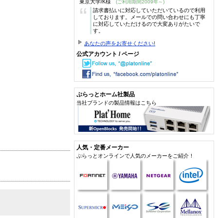
東京大学/K様
(ご利用期間2009年～)
“
請求書払いに対応していただいているので利用
しております。メールでの問い合わせにも丁寧
に対応していただけるので大変ありがたいで
す。
あなたの声をお寄せください!
公式アカウント / ページ
ぷらっとホーム社製品
当社ブランドの製品情報はこちら
人気・定番メーカー
ぷらっとオンラインで人気のメーカーをご紹介！