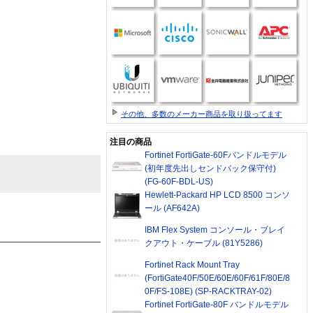
その他、多数のメーカー商品を取り扱ってます
注目の商品
Fortinet FortiGate-60Fバンドルモデル
(初年度先出しセンドバック保守付)
(FG-60F-BDL-US)
Hewlett-Packard HP LCD 8500 コンソ
ール (AF642A)
IBM Flex System コンソール・ブレイ
クアウト・ケーブル (81Y5286)
Fortinet Rack Mount Tray
(FortiGate40F/50E/60E/60F/61F/80E/8
0F/FS-108E) (SP-RACKTRAY-02)
Fortinet FortiGate-80F バンドルモデル