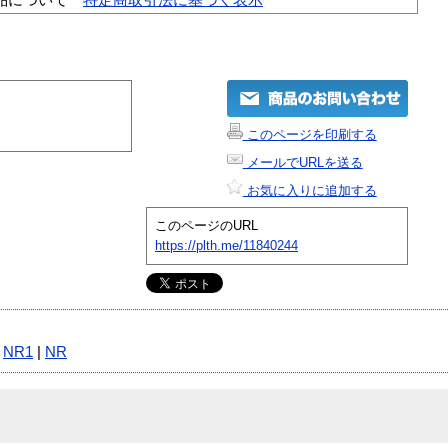
このページを印刷する
メールでURLを送る
お気に入りに追加する
このページのURL
https://plth.me/11840244
|
NR1
|
NR