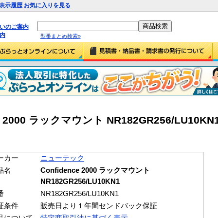
表示履歴
お気に入りを見る
払いのご案内
内
型番まとめ検索»
 2000 ラックマウント NR182GR256/LU10KN
ーカー
ニューテック
品名
Confidence 2000 ラックマウント
NR182GR256/LU10KN1
番
NR182GR256/LU10KN1
証条件
販売日より１年間センドバック保証
品について
特定商取引法に基づく表示