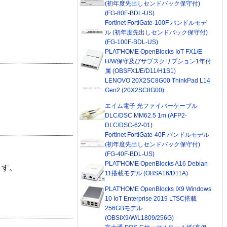
(初年度先出しセンドバック保守付)
(FG-80F-BDL-US)
Fortinet FortiGate-100F バンドルモデ
ル (初年度先出しセンドバック保守付)
(FG-100F-BDL-US)
PLAT'HOME OpenBlocks IoT FX1/E
H/W保守及びサブスクリプション1年付
属 (OBSFX1/E/D11/H1S1)
LENOVO 20X2SC8G00 ThinkPad L14
Gen2 (20X2SC8G00)
エイム電子 光ファイバーケーブル
DLC/DSC MM62.5 1m (AFP2-
DLC/DSC-62-01)
Fortinet FortiGate-40F バンドルモデル
(初年度先出しセンドバック保守付)
(FG-40F-BDL-US)
PLAT'HOME OpenBlocks A16 Debian
ます。
11搭載モデル (OBSA16/D11A)
PLAT'HOME OpenBlocks IX9 Windows
10 IoT Enterprise 2019 LTSC搭載
256GBモデル
(OBSIX9/W/L1809/256G)