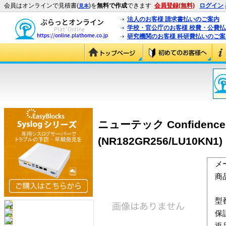
会員はオンラインで見積書(
)を
無料で作成
できます
会員登録(無料)
ログイン
見本
法人のお客様 請求書払いのご案内
学校・官公庁のお客様 校費・公費
研究機関のお客様 科研費払いのご案
ニューテック Confidence
(NR182GR256/LU10KN1)
メ
商
型
保
返