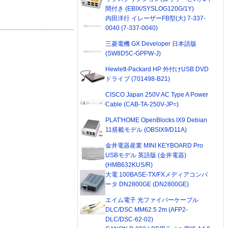
間付き (EBIX/SYSLOG120G/1Y)
内田洋行 イレーザーFB型(大) 7-337-
0040 (7-337-0040)
三菱電機 GX Developer 日本語版
(SW8D5C-GPPW-J)
Hewlett-Packard HP 外付けUSB DVD
ドライブ (701498-B21)
CISCO Japan 250V AC Type A Power
Cable (CAB-TA-250V-JP=)
PLAT'HOME OpenBlocks IX9 Debian
11搭載モデル (OBSIX9/D11A)
金井電器産業 MINI KEYBOARD Pro
USBモデル 英語版 (金井電器)
(HMB632KUS/R)
大電 100BASE-TX/FXメディアコンバ
ータ DN2800GE (DN2800GE)
エイム電子 光ファイバーケーブル
DLC/DSC MM62.5 2m (AFP2-
DLC/DSC-62-02)