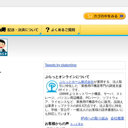
Tweets by platonline
1
ぷらっとオンラインについて
ぷらっとホーム株式会社
が運用する、法人取
引に特化した「業務用IT機器専門の調達支援
サイト」です。
1999年よりネットワーク機器、サーバ、スト
レージ、パソコン周辺機器、PCパーツ、ソフトウェ
ア、ライセンスなど、業務用IT機器中心に販売。品揃え
は業界トップクラスの約5.5万点です。法人取引に特化
し、学校・官公庁・一般法人のお客様の請求書後払いに
も対応しています。
IPv6への取り組み
会社概要
お客様からの声
もっと見る