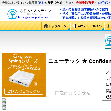
会員はオンラインで見積書(
)を
無料で作成
できます
会員登録(無料)
ログイン
見本
法人のお客様 請求書払いのご案内
学校・官公庁のお客様 校費・公費
研究機関のお客様 科研費払いのご案
ニューテック ★ Confidence
メ
商
型
保
返