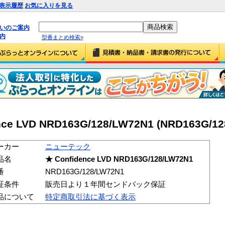
表示履歴
お気に入りを見る
払いのご案内
内
型番まとめ検索»
 LVD NRD163G/128/LW72N1 (NRD163G/12
ーカー
ニューテック
品名
★ Confidence LVD NRD163G/128/LW72N1
番
NRD163G/128/LW72N1
証条件
販売日より１年間センドバック保証
品について
特定商取引法に基づく表示