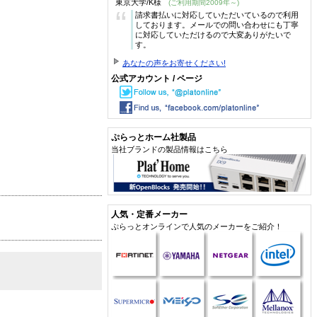
東京大学/K様
(ご利用期間2009年～)
“
請求書払いに対応していただいているので利用
しております。メールでの問い合わせにも丁寧
に対応していただけるので大変ありがたいで
す。
あなたの声をお寄せください!
公式アカウント / ページ
ぷらっとホーム社製品
当社ブランドの製品情報はこちら
人気・定番メーカー
ぷらっとオンラインで人気のメーカーをご紹介！