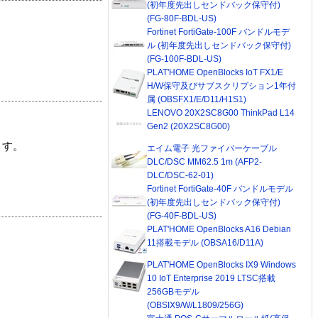
(初年度先出しセンドバック保守付)
(FG-80F-BDL-US)
Fortinet FortiGate-100F バンドルモデ
ル (初年度先出しセンドバック保守付)
(FG-100F-BDL-US)
PLAT'HOME OpenBlocks IoT FX1/E
H/W保守及びサブスクリプション1年付
属 (OBSFX1/E/D11/H1S1)
LENOVO 20X2SC8G00 ThinkPad L14
Gen2 (20X2SC8G00)
ます。
エイム電子 光ファイバーケーブル
DLC/DSC MM62.5 1m (AFP2-
DLC/DSC-62-01)
Fortinet FortiGate-40F バンドルモデル
(初年度先出しセンドバック保守付)
(FG-40F-BDL-US)
PLAT'HOME OpenBlocks A16 Debian
11搭載モデル (OBSA16/D11A)
PLAT'HOME OpenBlocks IX9 Windows
10 IoT Enterprise 2019 LTSC搭載
256GBモデル
(OBSIX9/W/L1809/256G)