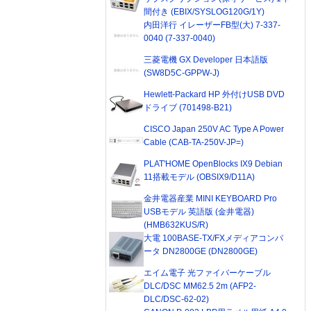
間付き (EBIX/SYSLOG120G/1Y)
内田洋行 イレーザーFB型(大) 7-337-
0040 (7-337-0040)
三菱電機 GX Developer 日本語版
(SW8D5C-GPPW-J)
Hewlett-Packard HP 外付けUSB DVD
ドライブ (701498-B21)
CISCO Japan 250V AC Type A Power
Cable (CAB-TA-250V-JP=)
PLAT'HOME OpenBlocks IX9 Debian
11搭載モデル (OBSIX9/D11A)
金井電器産業 MINI KEYBOARD Pro
USBモデル 英語版 (金井電器)
(HMB632KUS/R)
大電 100BASE-TX/FXメディアコンバ
ータ DN2800GE (DN2800GE)
エイム電子 光ファイバーケーブル
DLC/DSC MM62.5 2m (AFP2-
DLC/DSC-62-02)