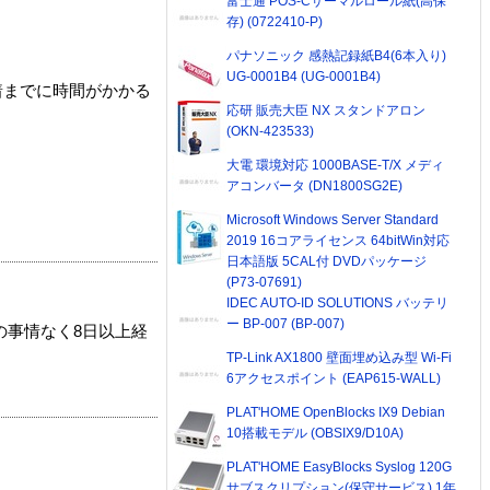
富士通 POS-Cサーマルロール紙(高保
存) (0722410-P)
パナソニック 感熱記録紙B4(6本入り)
UG-0001B4 (UG-0001B4)
着までに時間がかかる
応研 販売大臣 NX スタンドアロン
(OKN-423533)
大電 環境対応 1000BASE-T/X メディ
アコンバータ (DN1800SG2E)
Microsoft Windows Server Standard
2019 16コアライセンス 64bitWin対応
日本語版 5CAL付 DVDパッケージ
(P73-07691)
IDEC AUTO-ID SOLUTIONS バッテリ
ー BP-007 (BP-007)
の事情なく8日以上経
TP-Link AX1800 壁面埋め込み型 Wi-Fi
6アクセスポイント (EAP615-WALL)
PLAT'HOME OpenBlocks IX9 Debian
10搭載モデル (OBSIX9/D10A)
PLAT'HOME EasyBlocks Syslog 120G
サブスクリプション(保守サービス) 1年