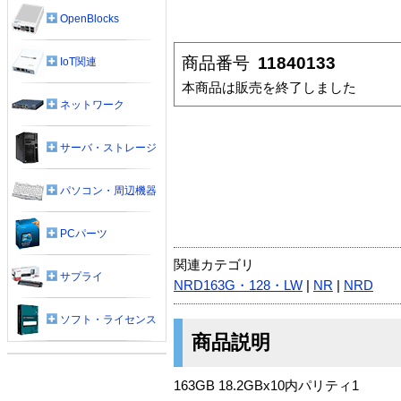
OpenBlocks
商品番号
11840133
IoT関連
本商品は販売を終了しました
ネットワーク
サーバ・ストレージ
パソコン・周辺機器
PCパーツ
関連カテゴリ
サプライ
NRD163G・128・LW
|
NR
|
NRD
ソフト・ライセンス
商品説明
163GB 18.2GBx10内パリティ1