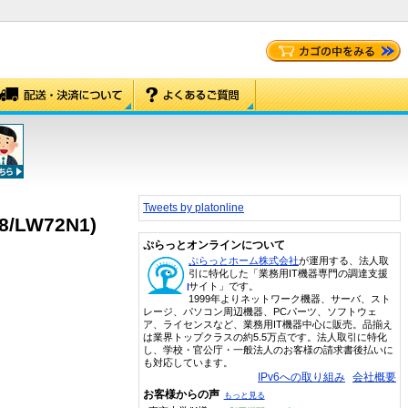
Tweets by platonline
8/LW72N1)
ぷらっとオンラインについて
ぷらっとホーム株式会社
が運用する、法人取
引に特化した「業務用IT機器専門の調達支援
サイト」です。
1999年よりネットワーク機器、サーバ、スト
レージ、パソコン周辺機器、PCパーツ、ソフトウェ
ア、ライセンスなど、業務用IT機器中心に販売。品揃え
は業界トップクラスの約5.5万点です。法人取引に特化
し、学校・官公庁・一般法人のお客様の請求書後払いに
も対応しています。
IPv6への取り組み
会社概要
お客様からの声
もっと見る