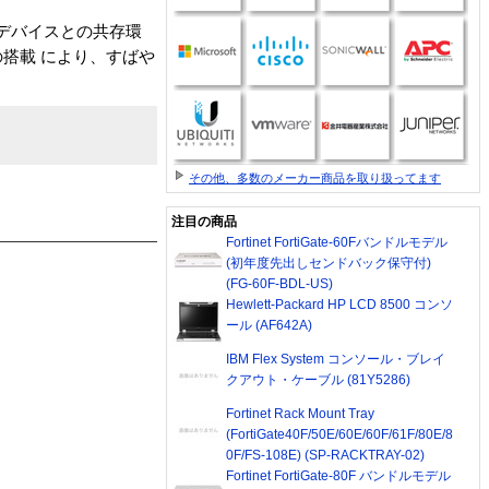
Dデバイスとの共存環
搭載 により、すばや
その他、多数のメーカー商品を取り扱ってます
注目の商品
Fortinet FortiGate-60Fバンドルモデル
(初年度先出しセンドバック保守付)
(FG-60F-BDL-US)
Hewlett-Packard HP LCD 8500 コンソ
ール (AF642A)
IBM Flex System コンソール・ブレイ
クアウト・ケーブル (81Y5286)
Fortinet Rack Mount Tray
(FortiGate40F/50E/60E/60F/61F/80E/8
0F/FS-108E) (SP-RACKTRAY-02)
Fortinet FortiGate-80F バンドルモデル