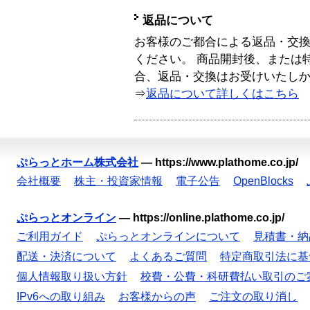
返品について
お客様のご都合による返品・交
ください。 商品開封後、または
合、返品・交換はお受けいたし
⇒
返品について詳しくはこちら
ぷらっとホーム株式会社
—
https://www.plathome.co.jp/
会社概要
株主・投資家情報
電子公告
OpenBlocks
ぷらっとオンライン
—
https://online.plathome.co.jp/
ご利用ガイド
ぷらっとオンラインについて
見積書・納
配送・決済について
よくあるご質問
特定商取引法に基
個人情報取り扱い方針
校費・公費・科研費払い取引のご
IPv6への取り組み
お客様からの声
ご注文の取り消し