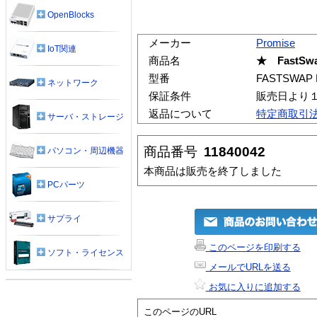
OpenBlocks
メーカー
Promise
IoT関連
商品名
★ FastSwa
型番
FASTSWAP
ネットワーク
保証条件
販売日より
返品について
特定商取引
サーバ・ストレージ
商品番号
11840042
パソコン・周辺機器
本商品は販売を終了しました
PCパーツ
サプライ
このページを印刷する
ソフト・ライセンス
メールでURLを送る
お気に入りに追加する
このページのURL