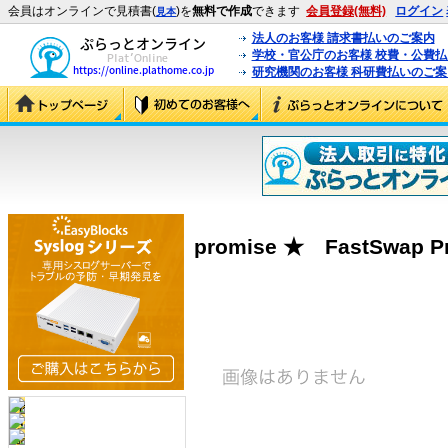
会員はオンラインで見積書(
)を
無料で作成
できます
会員登録(無料)
ログイン
見本
法人のお客様 請求書払いのご案内
学校・官公庁のお客様 校費・公費
研究機関のお客様 科研費払いのご案
promise ★ FastSwap P