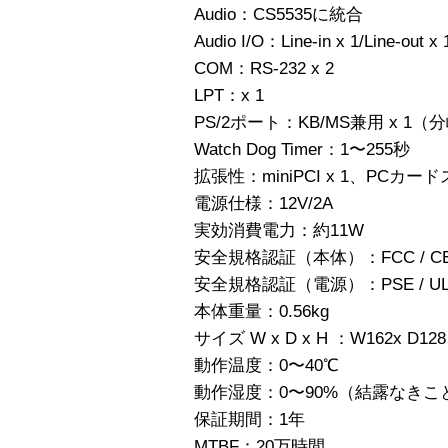
Audio：CS5535に統合
Audio I/O：Line-in x 1/Line-out x 
COM：RS-232 x 2
LPT：x 1
PS/2ポート：KB/MS兼用 x 
Watch Dog Timer：1〜255秒
拡張性：miniPCI x 1、PCカード
電源仕様：12V/2A
実効消費電力：約11W
安全規格認証（本体）：FCC / C
安全規格認証（電源）：PSE / U
本体重量：0.56kg
サイズ W x D x H ：W162x D128
動作温度：0〜40℃
動作湿度：0〜90%（結露なきこ
保証期間：1年
MTBF：20万時間