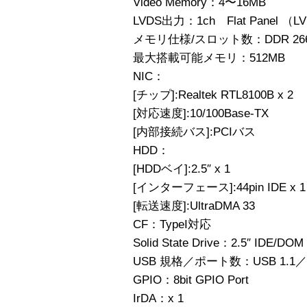
Video Memory：4〜16MB
LVDS出力：1ch Flat Panel （L
メモリ仕様/スロット数：DDR 266 
最大搭載可能メモリ：512MB
NIC：
[チップ]:Realtek RTL8100B x 2
[対応速度]:10/100Base-TX
[内部接続バス]:PCIバス
HDD：
[HDDベイ]:2.5″ x 1
[インターフェース]:44pin IDE x 1
[転送速度]:UltraDMA 33
CF：TypeI対応
Solid State Drive：2.5″ IDE/
USB 規格／ポート数：USB 1.1／
GPIO：8bit GPIO Port
IrDA：x 1