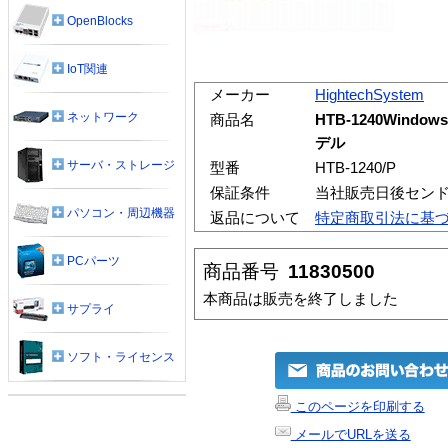
OpenBlocks
IoT関連
メーカー
HightechSystem
ネットワーク
商品名
HTB-1240Windo
デル
サーバ・ストレージ
型番
HTB-1240/P
保証条件
当社販売日後セン
パソコン・周辺機器
返品について
特定商取引法に基
PCパーツ
商品番号
11830500
本商品は販売を終了しました
サプライ
ソフト・ライセンス
このページを印刷する
メールでURLを送る