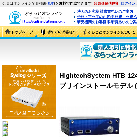
会員はオンラインで見積書(
)を
無料で作成
できます
会員登録(無料)
ログイン
見本
法人のお客様 請求書払いのご案内
学校・官公庁のお客様 校費・公費
研究機関のお客様 科研費払いのご案
HightechSystem HTB-12
プリインストールモデル (HTB