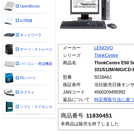
OpenBlocks
IoT関連
ネットワーク
メーカー
LENOVO
サーバ・ストレージ
シリーズ
ThinkCentre
商品名
ThinkCentre E50 S
パソコン・周辺機器
331/512M/40G/CD-
型番
9218A6J
PCパーツ
保証条件
当社販売日後オン
JANコード
4560209495992
サプライ
返品について
特定商取引法に基
ソフト・ライセンス
商品番号
11830451
本商品は販売を終了しました