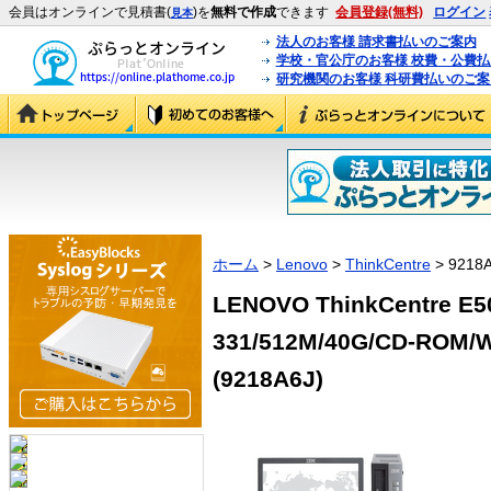
会員はオンラインで見積書(
)を
無料で作成
できます
会員登録(無料)
ログイン
見本
法人のお客様 請求書払いのご案内
学校・官公庁のお客様 校費・公費
研究機関のお客様 科研費払いのご案
ホーム
>
Lenovo
>
ThinkCentre
> 9218
LENOVO ThinkCentre E50
331/512M/40G/CD-ROM/Wi
(9218A6J)