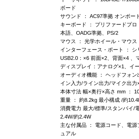
ボード
サウンド ： AC97準拠 オンボー
キーボード ： プリファードプロ
本語、OADG準拠、PS/2
マウス ： 光学ホイール・マウス 
インターフェース・ポート ： シ
USB2.0：×6 前面×2、背面×4
ディスプレイ：アナログ×1、イーサ
オーディオ機能 ： ヘッドフォン
イン入力/ライン出力/マイク出力×
本体寸法 幅×奥行×高さ mm ： 107
重量 ： 約8.2kg 最小構成 /約10
消費電力 最大/標準/スタンバイ/電源オ
2.4W/約2.4W
主な付属品 ： 電源コード、電
ュアル