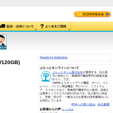
Tweets by platonline
/120GB)
ぷらっとオンラインについて
ぷらっとホーム株式会社
が運用する、法人取
引に特化した「業務用IT機器専門の調達支援
サイト」です。
1999年よりネットワーク機器、サーバ、スト
レージ、パソコン周辺機器、PCパーツ、ソフトウェ
ア、ライセンスなど、業務用IT機器中心に販売。品揃え
は業界トップクラスの約5.5万点です。法人取引に特化
し、学校・官公庁・一般法人のお客様の請求書後払いに
も対応しています。
IPv6への取り組み
会社概要
お客様からの声
もっと見る