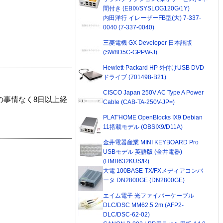
間付き (EBIX/SYSLOG120G/1Y)
内田洋行 イレーザーFB型(大) 7-337-
0040 (7-337-0040)
三菱電機 GX Developer 日本語版
(SW8D5C-GPPW-J)
Hewlett-Packard HP 外付けUSB DVD
ドライブ (701498-B21)
CISCO Japan 250V AC Type A Power
の事情なく8日以上経
Cable (CAB-TA-250V-JP=)
PLAT'HOME OpenBlocks IX9 Debian
11搭載モデル (OBSIX9/D11A)
金井電器産業 MINI KEYBOARD Pro
USBモデル 英語版 (金井電器)
(HMB632KUS/R)
大電 100BASE-TX/FXメディアコンバ
ータ DN2800GE (DN2800GE)
エイム電子 光ファイバーケーブル
DLC/DSC MM62.5 2m (AFP2-
DLC/DSC-62-02)