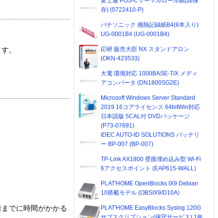
富士通 POS-Cサーマルロール紙(高保
存) (0722410-P)
パナソニック 感熱記録紙B4(6本入り)
UG-0001B4 (UG-0001B4)
応研 販売大臣 NX スタンドアロン
ます。
(OKN-423533)
大電 環境対応 1000BASE-T/X メディ
アコンバータ (DN1800SG2E)
Microsoft Windows Server Standard
2019 16コアライセンス 64bitWin対応
日本語版 5CAL付 DVDパッケージ
(P73-07691)
IDEC AUTO-ID SOLUTIONS バッテリ
ー BP-007 (BP-007)
TP-Link AX1800 壁面埋め込み型 Wi-Fi
6アクセスポイント (EAP615-WALL)
PLAT'HOME OpenBlocks IX9 Debian
10搭載モデル (OBSIX9/D10A)
PLAT'HOME EasyBlocks Syslog 120G
着までに時間がかかる
サブスクリプション(保守サービス) 1年