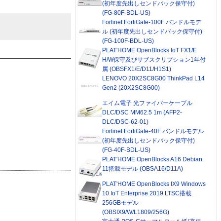
(初年度先出しセンドバック保守付)
(FG-80F-BDL-US)
Fortinet FortiGate-100F バンドルモデ
ル (初年度先出しセンドバック保守付)
(FG-100F-BDL-US)
PLAT'HOME OpenBlocks IoT FX1/E
H/W保守及びサブスクリプション1年付
属 (OBSFX1/E/D11/H1S1)
LENOVO 20X2SC8G00 ThinkPad L14
Gen2 (20X2SC8G00)
エイム電子 光ファイバーケーブル
DLC/DSC MM62.5 1m (AFP2-
DLC/DSC-62-01)
Fortinet FortiGate-40F バンドルモデル
(初年度先出しセンドバック保守付)
(FG-40F-BDL-US)
PLAT'HOME OpenBlocks A16 Debian
11搭載モデル (OBSA16/D11A)
PLAT'HOME OpenBlocks IX9 Windows
10 IoT Enterprise 2019 LTSC搭載
256GBモデル
(OBSIX9/W/L1809/256G)