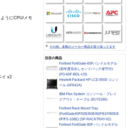
えるようにCPU/メモ
その他、多数のメーカー商品を取り扱ってます
注目の商品
Fortinet FortiGate-60Fバンドルモデル
(初年度先出しセンドバック保守付)
(FG-60F-BDL-US)
イ x2
Hewlett-Packard HP LCD 8500 コンソ
ール (AF642A)
IBM Flex System コンソール・ブレイ
クアウト・ケーブル (81Y5286)
Fortinet Rack Mount Tray
(FortiGate40F/50E/60E/60F/61F/80E/8
0F/FS-108E) (SP-RACKTRAY-02)
Fortinet FortiGate-80F バンドルモデル