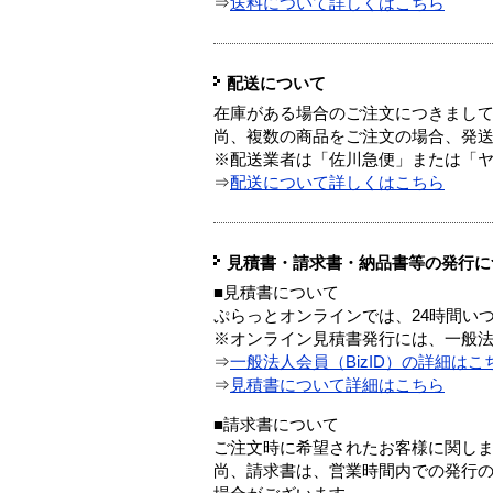
⇒
送料について詳しくはこちら
配送について
在庫がある場合のご注文につきまし
尚、複数の商品をご注文の場合、発
※配送業者は「佐川急便」または「
⇒
配送について詳しくはこちら
見積書・請求書・納品書等の発行に
■見積書について
ぷらっとオンラインでは、24時間い
※オンライン見積書発行には、一般法人
⇒
一般法人会員（BizID）の詳細はこ
⇒
見積書について詳細はこちら
■請求書について
ご注文時に希望されたお客様に関し
尚、請求書は、営業時間内での発行