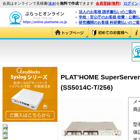
会員はオンラインで見積書(
)を
無料で作成
できます
会員登録(無料)
ログイン
見本
法人のお客様 請求書払いのご案内
学校・官公庁のお客様 校費・公費
研究機関のお客様 科研費払いのご案
PLAT’HOME SuperServe
(SS5014C-T/256)
メ
商
型
保
返