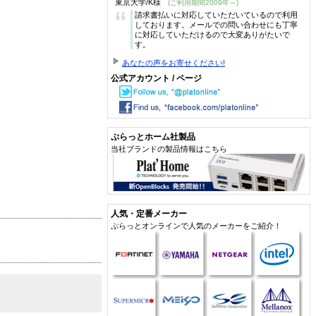
東京大学/K様
(ご利用期間2009年～)
“
請求書払いに対応していただいているので利用
しております。メールでの問い合わせにも丁寧
に対応していただけるので大変ありがたいで
す。
あなたの声をお寄せください!
公式アカウント / ページ
ぷらっとホーム社製品
当社ブランドの製品情報はこちら
人気・定番メーカー
ぷらっとオンラインで人気のメーカーをご紹介！