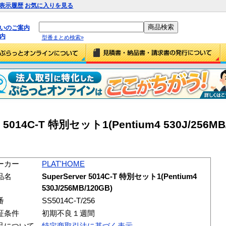
表示履歴
お気に入りを見る
払いのご案内
内
型番まとめ検索»
r 5014C-T 特別セット1(Pentium4 530J/256MB
ーカー
PLAT'HOME
品名
SuperServer 5014C-T 特別セット1(Pentium4
530J/256MB/120GB)
番
SS5014C-T/256
証条件
初期不良１週間
品について
特定商取引法に基づく表示