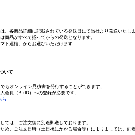
ては、各商品詳細に記載されている発送日にて当社より発送いたし
送は商品がすべて揃ってからの発送となります。
ヤマト運輸」からお選びいただけます
ついて
つでもオンライン見積書を発行することができます。
会員（BizID）への登録が必要です。
ちら
ましては、ご注文後に別途郵送しております。
のため、ご注文日時（土日祝にかかる場合等）によりましては、到