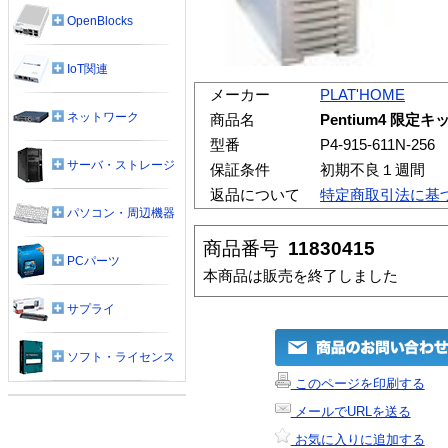
OpenBlocks
IoT関連
メーカー
PLAT'HOME
ネットワーク
商品名
Pentium4 限定キット
型番
P4-915-611N-256
サーバ・ストレージ
保証条件
初期不良１週間
返品について
特定商取引法に基
パソコン・周辺機器
商品番号
11830415
PCパーツ
本商品は販売を終了しました
サプライ
ソフト・ライセンス
このページを印刷する
メールでURLを送る
お気に入りに追加する