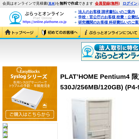
会員はオンラインで見積書(
)を
無料で作成
できます
会員登録(無料)
ログイン
見本
法人のお客様 請求書払いのご案内
学校・官公庁のお客様 校費・公費
研究機関のお客様 科研費払いのご案
PLAT’HOME Pentium4 
530J/256MB/120GB) (P4-