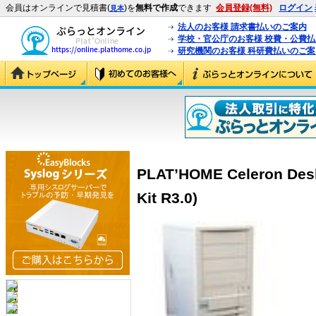
会員はオンラインで見積書(
)を
無料で作成
できます
会員登録(無料)
ログイン
見本
法人のお客様 請求書払いのご案内
学校・官公庁のお客様 校費・公費
研究機関のお客様 科研費払いのご案
PLAT’HOME Celeron Desk
Kit R3.0)