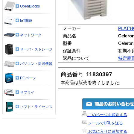
OpenBlocks
IoT関連
メーカー
PLAT'
ネットワーク
商品名
Celeron
型番
Celeron
サーバ・ストレージ
保証条件
初期不
返品について
特定商
パソコン・周辺機器
商品番号
11830397
PCパーツ
本商品は販売を終了しました
サプライ
ソフト・ライセンス
このページを印刷する
メールでURLを送る
お気に入りに追加する