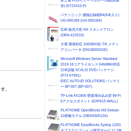
富士通 POS-Cサーマルロール紙(高保
存) (0722410-P)
パナソニック 感熱記録紙B4(6本入り)
UG-0001B4 (UG-0001B4)
応研 販売大臣 NX スタンドアロン
(OKN-423533)
大電 環境対応 1000BASE-T/X メディ
アコンバータ (DN1800SG2E)
Microsoft Windows Server Standard
2019 16コアライセンス 64bitWin対応
日本語版 5CAL付 DVDパッケージ
(P73-07691)
IDEC AUTO-ID SOLUTIONS バッテリ
ー BP-007 (BP-007)
ます。
TP-Link AX1800 壁面埋め込み型 Wi-Fi
6アクセスポイント (EAP615-WALL)
PLAT'HOME OpenBlocks IX9 Debian
10搭載モデル (OBSIX9/D10A)
PLAT'HOME EasyBlocks Syslog 120G
サブスクリプション(保守サービス) 1年