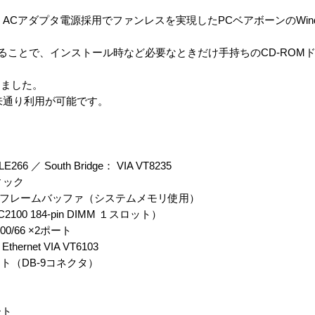
ACアダプタ電源採用でファンレスを実現したPCベアボーンのWindows XP
することで、インストール時など必要なときだけ手持ちのCD-ROM
りました。
来通り利用が可能です。
266 ／ South Bridge： VIA VT8235
ィック
64MB フレームバッファ（システムメモリ使用）
100 184-pin DIMM １スロット）
100/66 ×2ポート
ernet VIA VT6103
ート（DB-9コネクタ）
ート