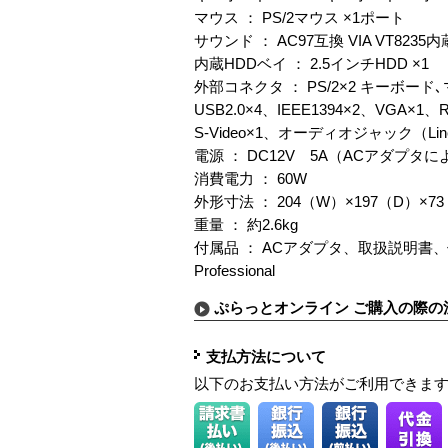
マウス ： PS/2マウス ×1ポート
サウンド ： AC97互換 VIA VT82
内蔵HDDベイ ： 2.5インチHDD ×1
外部コネクタ ： PS/2×2 キーボード､
USB2.0×4、IEEE1394×2、VGA×1、
S-Video×1、オーディオジャック（Line-i
電源 ： DC12V 5A（ACアダプタ
消費電力 ： 60W
外形寸法 ： 204（W）×197（D）×
重量 ： 約2.6kg
付属品 ： ACアダプタ、取扱説明書、保証書、
Professional
ぷらっとオンライン ご購入の際の
支払方法について
以下のお支払い方法がご利用できま