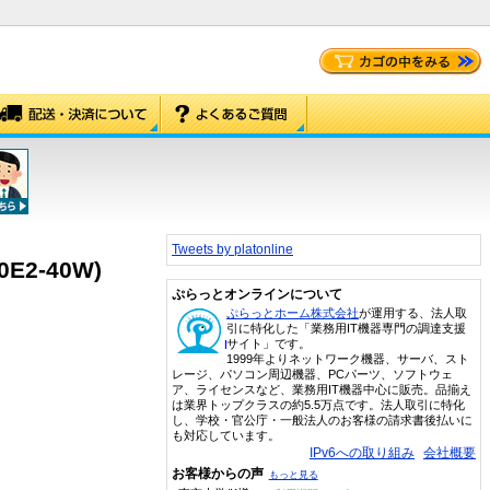
Tweets by platonline
0E2-40W)
ぷらっとオンラインについて
ぷらっとホーム株式会社
が運用する、法人取
引に特化した「業務用IT機器専門の調達支援
サイト」です。
1999年よりネットワーク機器、サーバ、スト
レージ、パソコン周辺機器、PCパーツ、ソフトウェ
ア、ライセンスなど、業務用IT機器中心に販売。品揃え
は業界トップクラスの約5.5万点です。法人取引に特化
し、学校・官公庁・一般法人のお客様の請求書後払いに
も対応しています。
IPv6への取り組み
会社概要
お客様からの声
もっと見る