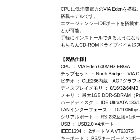
CPUに低消費電力のVIA Edenを搭載、
搭載モデルです。
エマージェンシーIDEポートを搭載
とが可能。
手軽にインストールできるようにな
もちろんCD-ROMドライブベイも従
【製品仕様】
CPU ： VIA Eden 600MHz EBGA
チップセット ： North Bridge： VIA CLE
ビデオ ： CLE266内蔵 AGPグラフ
ディスプレイメモリ ： 8/16/32/
メモリ ： 最大1GB DDR-SDRAM（PC2
ハードディスク ： IDE UltraATA 133/
LANインターフェース ： 10/100Mbps Eth
シリアルポート ： RS-232互換×1ポ
USB ： USB2.0 ×4ポート
IEEE1394 ： 2ポート VIA VT6307S
キーボード ： PS/2キーボード ×1ポ