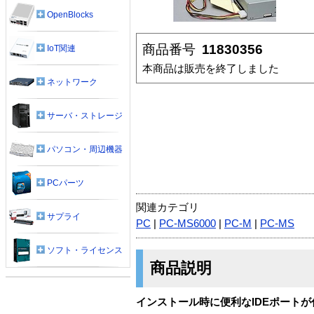
OpenBlocks
商品番号
11830356
IoT関連
本商品は販売を終了しました
ネットワーク
サーバ・ストレージ
パソコン・周辺機器
PCパーツ
関連カテゴリ
サプライ
PC
|
PC-MS6000
|
PC-M
|
PC-MS
ソフト・ライセンス
商品説明
インストール時に便利なIDEポートが付い