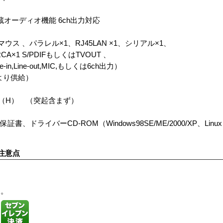
35内蔵オーディオ機能 6ch出力対応
マウス 、パラレル×1、RJ45LAN ×1、シリアル×1、
RCA×1 S/PDIFもしくはTVOUT 、
n,Line-out,MIC,もしくは6ch出力）
により供給）
73（H） （突起含まず）
ドライバーCD-ROM（Windows98SE/ME/2000/XP、Linux）
注意点
す。