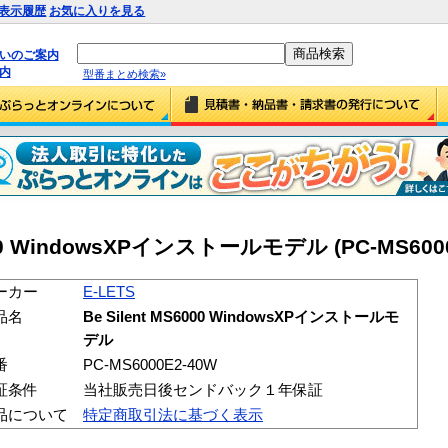
表示履歴
お気に入りを見る
払いのご案内
内
型番まとめ検索»
6000 WindowsXPインストールモデル (PC-MS600
ーカー
E-LETS
品名
Be Silent MS6000 WindowsXPインストールモ
デル
番
PC-MS6000E2-40W
証条件
当社販売日後センドバック１年保証
品について
特定商取引法に基づく表示