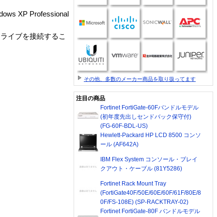
 Professional
ドライブを接続するこ
その他、多数のメーカー商品を取り扱ってます
注目の商品
Fortinet FortiGate-60Fバンドルモデル
(初年度先出しセンドバック保守付)
(FG-60F-BDL-US)
Hewlett-Packard HP LCD 8500 コンソ
ール (AF642A)
IBM Flex System コンソール・ブレイ
クアウト・ケーブル (81Y5286)
Fortinet Rack Mount Tray
(FortiGate40F/50E/60E/60F/61F/80E/8
0F/FS-108E) (SP-RACKTRAY-02)
Fortinet FortiGate-80F バンドルモデル