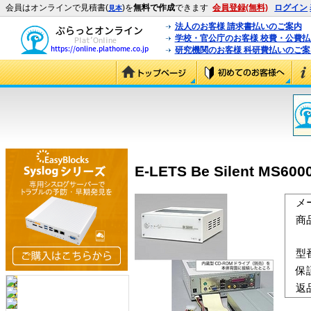
会員はオンラインで見積書(
)を
無料で作成
できます
会員登録(無料)
ログイン
見本
法人のお客様 請求書払いのご案内
学校・官公庁のお客様 校費・公費
研究機関のお客様 科研費払いのご案
E-LETS Be Silent MS
メ
商
型
保
返