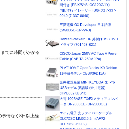
間付き (EBIX/SYSLOG120G/1Y)
内田洋行 イレーザーFB型(大) 7-337-
0040 (7-337-0040)
三菱電機 GX Developer 日本語版
(SW8D5C-GPPW-J)
Hewlett-Packard HP 外付けUSB DVD
ドライブ (701498-B21)
着までに時間がかかる
CISCO Japan 250V AC Type A Power
Cable (CAB-TA-250V-JP=)
PLAT'HOME OpenBlocks IX9 Debian
11搭載モデル (OBSIX9/D11A)
金井電器産業 MINI KEYBOARD Pro
USBモデル 英語版 (金井電器)
(HMB632KUS/R)
大電 100BASE-TX/FXメディアコンバ
ータ DN2800GE (DN2800GE)
エイム電子 光ファイバーケーブル
の事情なく8日以上経
DLC/DSC MM62.5 2m (AFP2-
DLC/DSC-62-02)