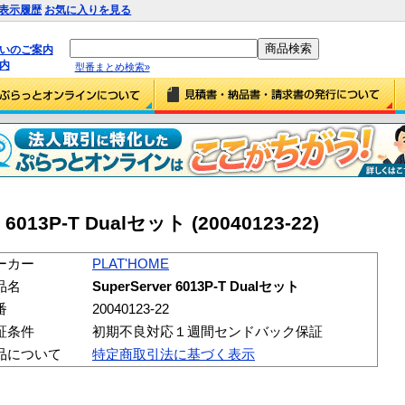
表示履歴
お気に入りを見る
払いのご案内
内
型番まとめ検索»
 6013P-T Dualセット (20040123-22)
ーカー
PLAT'HOME
品名
SuperServer 6013P-T Dualセット
番
20040123-22
証条件
初期不良対応１週間センドバック保証
品について
特定商取引法に基づく表示