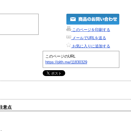
このページを印刷する
メールでURLを送る
お気に入りに追加する
このページのURL
https://plth.me/11830329
注意点
す。