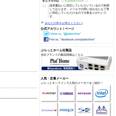
東京大学/K様
(ご利用期間2009年～)
“
請求書払いに対応していただいているので利用
しております。メールでの問い合わせにも丁寧
に対応していただけるので大変ありがたいで
す。
あなたの声をお寄せください!
公式アカウント / ページ
ぷらっとホーム社製品
当社ブランドの製品情報はこちら
人気・定番メーカー
ぷらっとオンラインで人気のメーカーをご紹介！