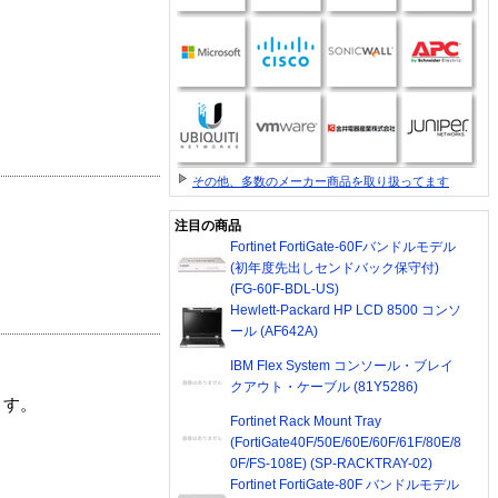
その他、多数のメーカー商品を取り扱ってます
注目の商品
Fortinet FortiGate-60Fバンドルモデル
(初年度先出しセンドバック保守付)
(FG-60F-BDL-US)
Hewlett-Packard HP LCD 8500 コンソ
ール (AF642A)
IBM Flex System コンソール・ブレイ
クアウト・ケーブル (81Y5286)
ます。
Fortinet Rack Mount Tray
(FortiGate40F/50E/60E/60F/61F/80E/8
0F/FS-108E) (SP-RACKTRAY-02)
Fortinet FortiGate-80F バンドルモデル