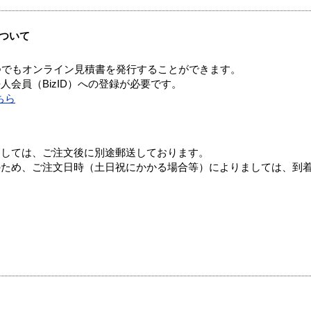
ついて
つでもオンライン見積書を発行することができます。
会員（BizID）への登録が必要です。
ちら
ましては、ご注文後に別途郵送しております。
のため、ご注文日時（土日祝にかかる場合等）によりましては、到