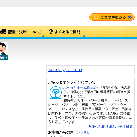
Tweets by platonline
ぷらっとオンラインについて
ぷらっとホーム株式会社
が運用する、法人取
引に特化した「業務用IT機器専門の調達支援
サイト」です。
1999年よりネットワーク機器、サーバ、スト
レージ、パソコン周辺機器、PCパーツ、ソフトウェ
ア、ライセンスなど、業務用IT機器中心に販売。品揃え
は業界トップクラスの約5.5万点です。法人取引に特化
し、学校・官公庁・一般法人のお客様の請求書後払いに
も対応しています。
IPv6への取り組み
会社概要
お客様からの声
もっと見る