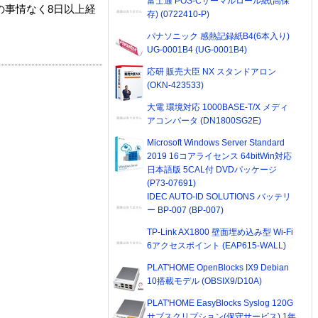
富士通 POS-Cサーマルロール紙(高保
の事情なく8日以上経
存) (0722410-P)
パナソニック 感熱記録紙B4(6本入り)
UG-0001B4 (UG-0001B4)
応研 販売大臣 NX スタンドアロン
(OKN-423533)
大電 環境対応 1000BASE-T/X メディ
アコンバータ (DN1800SG2E)
Microsoft Windows Server Standard
2019 16コアライセンス 64bitWin対応
日本語版 5CAL付 DVDパッケージ
(P73-07691)
IDEC AUTO-ID SOLUTIONS バッテリ
ー BP-007 (BP-007)
TP-Link AX1800 壁面埋め込み型 Wi-Fi
6アクセスポイント (EAP615-WALL)
PLAT'HOME OpenBlocks IX9 Debian
10搭載モデル (OBSIX9/D10A)
PLAT'HOME EasyBlocks Syslog 120G
サブスクリプション(保守サービス) 1年