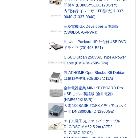
間付き (EBIX/SYSLOG120G/1Y)
内田洋行 イレーザーFB型(大) 7-337-
0040 (7-337-0040)
三菱電機 GX Developer 日本語版
(SW8D5C-GPPW-J)
Hewlett-Packard HP 外付けUSB DVD
ドライブ (701498-B21)
CISCO Japan 250V AC Type A Power
Cable (CAB-TA-250V-JP=)
PLAT'HOME OpenBlocks IX9 Debian
11搭載モデル (OBSIX9/D11A)
金井電器産業 MINI KEYBOARD Pro
USBモデル 英語版 (金井電器)
(HMB632KUS/R)
大電 100BASE-TX/FXメディアコンバ
ータ DN2800GE (DN2800GE)
エイム電子 光ファイバーケーブル
DLC/DSC MM62.5 2m (AFP2-
DLC/DSC-62-02)