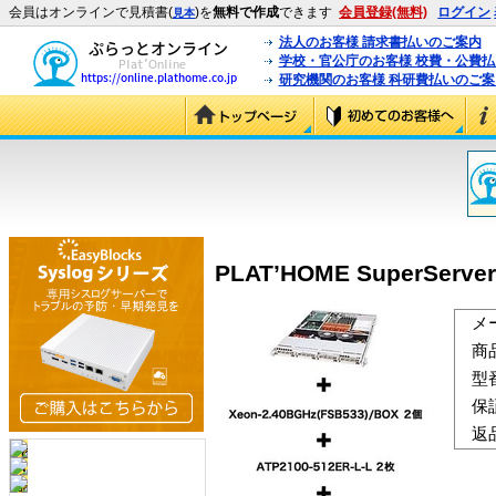
会員はオンラインで見積書(
)を
無料で作成
できます
会員登録(無料)
ログイン
見本
法人のお客様 請求書払いのご案内
学校・官公庁のお客様 校費・公費
研究機関のお客様 科研費払いのご案
PLAT’HOME SuperServer
メ
商
型
保
返