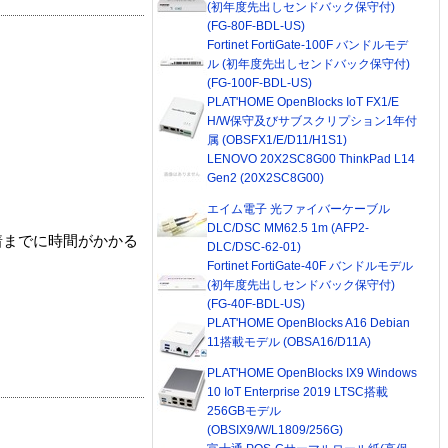
(初年度先出しセンドバック保守付)
(FG-80F-BDL-US)
Fortinet FortiGate-100F バンドルモデ
ル (初年度先出しセンドバック保守付)
(FG-100F-BDL-US)
PLAT'HOME OpenBlocks IoT FX1/E
H/W保守及びサブスクリプション1年付
属 (OBSFX1/E/D11/H1S1)
LENOVO 20X2SC8G00 ThinkPad L14
Gen2 (20X2SC8G00)
エイム電子 光ファイバーケーブル
DLC/DSC MM62.5 1m (AFP2-
着までに時間がかかる
DLC/DSC-62-01)
Fortinet FortiGate-40F バンドルモデル
(初年度先出しセンドバック保守付)
(FG-40F-BDL-US)
PLAT'HOME OpenBlocks A16 Debian
11搭載モデル (OBSA16/D11A)
PLAT'HOME OpenBlocks IX9 Windows
10 IoT Enterprise 2019 LTSC搭載
256GBモデル
(OBSIX9/W/L1809/256G)