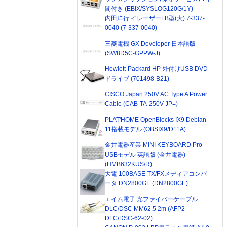
間付き (EBIX/SYSLOG120G/1Y)
内田洋行 イレーザーFB型(大) 7-337-
0040 (7-337-0040)
三菱電機 GX Developer 日本語版
(SW8D5C-GPPW-J)
Hewlett-Packard HP 外付けUSB DVD
ドライブ (701498-B21)
CISCO Japan 250V AC Type A Power
Cable (CAB-TA-250V-JP=)
PLAT'HOME OpenBlocks IX9 Debian
11搭載モデル (OBSIX9/D11A)
金井電器産業 MINI KEYBOARD Pro
USBモデル 英語版 (金井電器)
(HMB632KUS/R)
大電 100BASE-TX/FXメディアコンバ
ータ DN2800GE (DN2800GE)
エイム電子 光ファイバーケーブル
DLC/DSC MM62.5 2m (AFP2-
DLC/DSC-62-02)