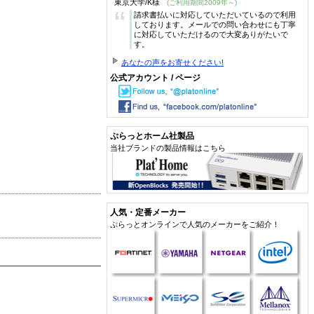
東京大学/K様
(ご利用期間2009年～)
“
請求書払いに対応していただいているので利用
しております。メールでの問い合わせにも丁寧
に対応していただけるので大変ありがたいで
す。
あなたの声をお寄せください!
公式アカウント / ページ
ぷらっとホーム社製品
当社ブランドの製品情報はこちら
人気・定番メーカー
ぷらっとオンラインで人気のメーカーをご紹介！