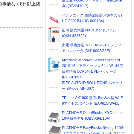
富士通 POS-Cサーマルロール紙(高保
の事情なく8日以上経
存) (0722410-P)
パナソニック 感熱記録紙B4(6本入り)
UG-0001B4 (UG-0001B4)
応研 販売大臣 NX スタンドアロン
(OKN-423533)
大電 環境対応 1000BASE-T/X メディ
アコンバータ (DN1800SG2E)
Microsoft Windows Server Standard
2019 16コアライセンス 64bitWin対応
日本語版 5CAL付 DVDパッケージ
(P73-07691)
IDEC AUTO-ID SOLUTIONS バッテリ
ー BP-007 (BP-007)
TP-Link AX1800 壁面埋め込み型 Wi-Fi
6アクセスポイント (EAP615-WALL)
PLAT'HOME OpenBlocks IX9 Debian
10搭載モデル (OBSIX9/D10A)
PLAT'HOME EasyBlocks Syslog 120G
サブスクリプション(保守サービス) 1年