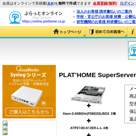
会員はオンラインで見積書(
)を
無料で作成
できます
会員登録(無料)
ログイン
見本
法人のお客様 請求書払いのご案内
学校・官公庁のお客様 校費・公費
研究機関のお客様 科研費払いのご案
PLAT’HOME SuperServer
メ
商
型
保
返