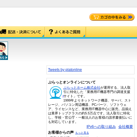
Tweets by platonline
ぷらっとオンラインについて
ぷらっとホーム株式会社
が運用する、法人取
引に特化した「業務用IT機器専門の調達支援
サイト」です。
1999年よりネットワーク機器、サーバ、スト
レージ、パソコン周辺機器、PCパーツ、ソフトウェ
ア、ライセンスなど、業務用IT機器中心に販売。品揃え
は業界トップクラスの約5.5万点です。法人取引に特化
し、学校・官公庁・一般法人のお客様の請求書後払いに
も対応しています。
IPv6への取り組み
会社概要
お客様からの声
もっと見る