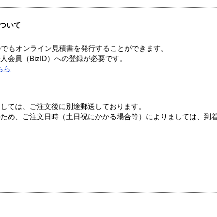
ついて
つでもオンライン見積書を発行することができます。
会員（BizID）への登録が必要です。
ちら
ましては、ご注文後に別途郵送しております。
のため、ご注文日時（土日祝にかかる場合等）によりましては、到