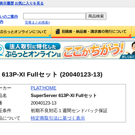
表示履歴
お気に入りを見る
払いのご案内
内
型番まとめ検索»
 613P-XI Fullセット (20040123-13)
ーカー
PLAT'HOME
品名
SuperServer 613P-XI Fullセット
番
20040123-13
証条件
初期不良対応１週間センドバック保証
品について
特定商取引法に基づく表示