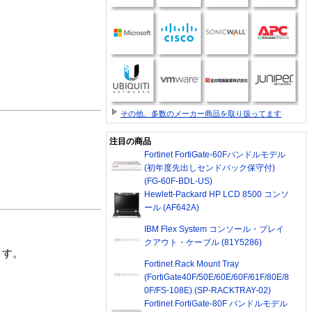
その他、多数のメーカー商品を取り扱ってます
注目の商品
Fortinet FortiGate-60Fバンドルモデル
(初年度先出しセンドバック保守付)
(FG-60F-BDL-US)
Hewlett-Packard HP LCD 8500 コンソ
ール (AF642A)
IBM Flex System コンソール・ブレイ
クアウト・ケーブル (81Y5286)
ます。
Fortinet Rack Mount Tray
(FortiGate40F/50E/60E/60F/61F/80E/8
0F/FS-108E) (SP-RACKTRAY-02)
Fortinet FortiGate-80F バンドルモデル