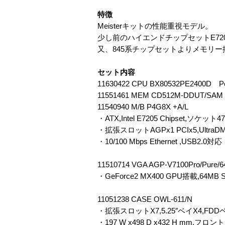
特徴
Meisterキットの性能重視モデル。
少し前のハイエンドチップセットE7205
又、845系チップセットよりメモリ
セット内容
11630422 CPU BX80532PE2400D Pe
11551461 MEM CD512M-DDUT/SA
11540940 M/B P4G8X +A/L
・ATX,Intel E7205 Chipset,ソケット
・拡張スロットAGPx1 PCIx5,Ultr
・10/100 Mbps Ethernet ,USB2.0対応
11510714 VGA AGP-V7100Pro/Pure/
・GeForce2 MX400 GPU搭載,64MB SD
11051238 CASE OWL-611/N
・拡張スロットX7,5.25″ベイX4,FDD
・197 W x498 D x432 H mm,