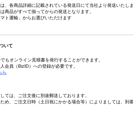
ては、各商品詳細に記載されている発送日にて当社より発送いたし
送は商品がすべて揃ってからの発送となります。
ヤマト運輸」からお選びいただけます
ついて
つでもオンライン見積書を発行することができます。
会員（BizID）への登録が必要です。
ちら
ましては、ご注文後に別途郵送しております。
のため、ご注文日時（土日祝にかかる場合等）によりましては、到