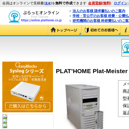
会員はオンラインで見積書(
)を
無料で作成
できます
会員登録(無料)
ログイン
見本
法人のお客様 請求書払いのご案内
学校・官公庁のお客様 校費・公費
研究機関のお客様 科研費払いのご案
PLAT’HOME Plat-Meister 
メ
商
型
保
返