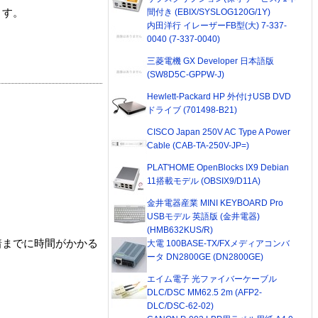
間付き (EBIX/SYSLOG120G/1Y)
ます。
内田洋行 イレーザーFB型(大) 7-337-
0040 (7-337-0040)
三菱電機 GX Developer 日本語版
(SW8D5C-GPPW-J)
Hewlett-Packard HP 外付けUSB DVD
ドライブ (701498-B21)
CISCO Japan 250V AC Type A Power
Cable (CAB-TA-250V-JP=)
PLAT'HOME OpenBlocks IX9 Debian
11搭載モデル (OBSIX9/D11A)
金井電器産業 MINI KEYBOARD Pro
USBモデル 英語版 (金井電器)
(HMB632KUS/R)
着までに時間がかかる
大電 100BASE-TX/FXメディアコンバ
ータ DN2800GE (DN2800GE)
エイム電子 光ファイバーケーブル
DLC/DSC MM62.5 2m (AFP2-
DLC/DSC-62-02)