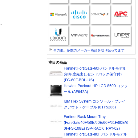
す。
その他、多数のメーカー商品を取り扱ってます
注目の商品
Fortinet FortiGate-60Fバンドルモデル
(初年度先出しセンドバック保守付)
(FG-60F-BDL-US)
Hewlett-Packard HP LCD 8500 コンソ
ール (AF642A)
IBM Flex System コンソール・ブレイ
クアウト・ケーブル (81Y5286)
Fortinet Rack Mount Tray
(FortiGate40F/50E/60E/60F/61F/80E/8
0F/FS-108E) (SP-RACKTRAY-02)
Fortinet FortiGate-80F バンドルモデル