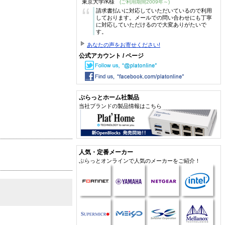
東京大学/K様
(ご利用期間2009年～)
“
請求書払いに対応していただいているので利用
しております。メールでの問い合わせにも丁寧
に対応していただけるので大変ありがたいで
す。
あなたの声をお寄せください!
公式アカウント / ページ
ぷらっとホーム社製品
当社ブランドの製品情報はこちら
人気・定番メーカー
ぷらっとオンラインで人気のメーカーをご紹介！