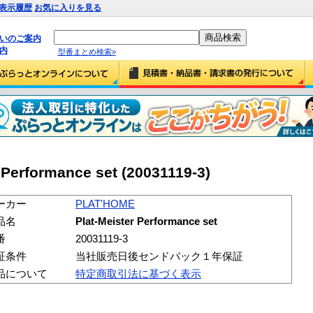
表示履歴
お気に入りを見る
払いのご案内
内
型番まとめ検索»
Performance set (20031119-3)
ーカー
PLAT'HOME
品名
Plat-Meister Performance set
番
20031119-3
証条件
当社販売日後センドバック１年保証
品について
特定商取引法に基づく表示