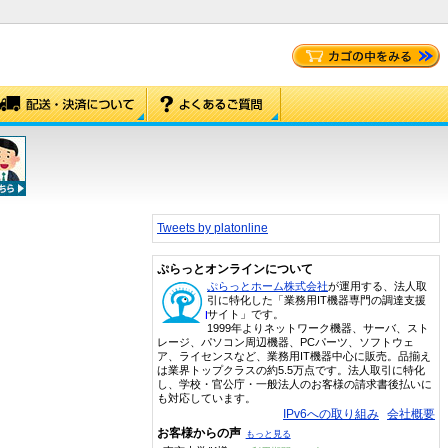
Tweets by platonline
ぷらっとオンラインについて
ぷらっとホーム株式会社
が運用する、法人取
引に特化した「業務用IT機器専門の調達支援
サイト」です。
1999年よりネットワーク機器、サーバ、スト
レージ、パソコン周辺機器、PCパーツ、ソフトウェ
ア、ライセンスなど、業務用IT機器中心に販売。品揃え
は業界トップクラスの約5.5万点です。法人取引に特化
し、学校・官公庁・一般法人のお客様の請求書後払いに
も対応しています。
IPv6への取り組み
会社概要
お客様からの声
もっと見る