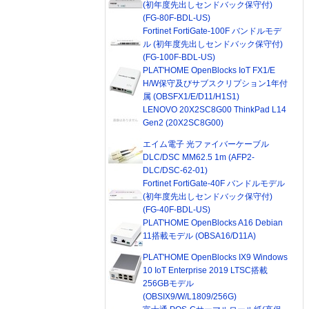
(初年度先出しセンドバック保守付)
(FG-80F-BDL-US)
Fortinet FortiGate-100F バンドルモデ
ル (初年度先出しセンドバック保守付)
(FG-100F-BDL-US)
PLAT'HOME OpenBlocks IoT FX1/E
H/W保守及びサブスクリプション1年付
属 (OBSFX1/E/D11/H1S1)
LENOVO 20X2SC8G00 ThinkPad L14
Gen2 (20X2SC8G00)
エイム電子 光ファイバーケーブル
DLC/DSC MM62.5 1m (AFP2-
DLC/DSC-62-01)
Fortinet FortiGate-40F バンドルモデル
(初年度先出しセンドバック保守付)
(FG-40F-BDL-US)
PLAT'HOME OpenBlocks A16 Debian
11搭載モデル (OBSA16/D11A)
PLAT'HOME OpenBlocks IX9 Windows
10 IoT Enterprise 2019 LTSC搭載
256GBモデル
(OBSIX9/W/L1809/256G)