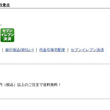
注意点
す。
｜
銀行振込(前払い)
｜
代金引換宅配便
｜
セブンイレブン決済
00円（税込）以上のご注文で送料無料！