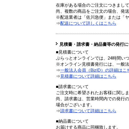
在庫がある場合のご注文につきまし
尚、複数の商品をご注文の場合、発
※配送業者は「佐川急便」または「
⇒
配送について詳しくはこちら
見積書・請求書・納品書等の発行に
■見積書について
ぷらっとオンラインでは、24時間い
※オンライン見積書発行には、一般法人
⇒
一般法人会員（BizID）の詳細はこ
⇒
見積書について詳細はこちら
■請求書について
ご注文時に希望されたお客様に関し
尚、請求書は、営業時間内での発行
場合がございます。
⇒
請求書について詳細はこちら
■納品書について
お届けする商品に同梱致します。