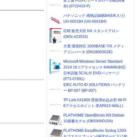
富士通 POS-Cサーマルロール紙(高保
存) (0722410-P)
パナソニック 感熱記録紙B4(6本入り)
UG-0001B4 (UG-0001B4)
応研 販売大臣 NX スタンドアロン
(OKN-423533)
大電 環境対応 1000BASE-T/X メディ
アコンバータ (DN1800SG2E)
Microsoft Windows Server Standard
2019 16コアライセンス 64bitWin対応
日本語版 5CAL付 DVDパッケージ
(P73-07691)
IDEC AUTO-ID SOLUTIONS バッテリ
ー BP-007 (BP-007)
TP-Link AX1800 壁面埋め込み型 Wi-Fi
6アクセスポイント (EAP615-WALL)
PLAT'HOME OpenBlocks IX9 Debian
10搭載モデル (OBSIX9/D10A)
PLAT'HOME EasyBlocks Syslog 120G
サブスクリプション(保守サービス) 1年