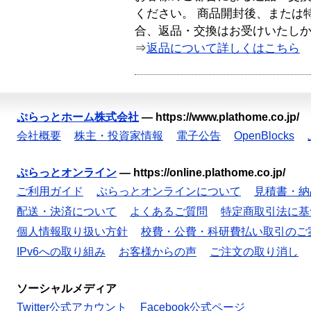
ください。 商品開封後、または
合、返品・交換はお受けいたし
⇒
返品について詳しくはこちら
ぷらっとホーム株式会社
—
https://www.plathome.co.jp/
会社概要
株主・投資家情報
電子公告
OpenBlocks
ぷらっとオンライン
—
https://online.plathome.co.jp/
ご利用ガイド
ぷらっとオンラインについて
見積書・納
配送・決済について
よくあるご質問
特定商取引法に基
個人情報取り扱い方針
校費・公費・科研費払い取引のご
IPv6への取り組み
お客様からの声
ご注文の取り消し
ソーシャルメディア
Twitter公式アカウント
Facebook公式ページ