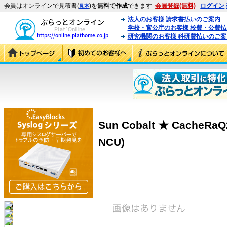
会員はオンラインで見積書(
)を
無料で作成
できます
会員登録(無料)
ログイン
見本
法人のお客様 請求書払いのご案内
学校・官公庁のお客様 校費・公費
研究機関のお客様 科研費払いのご案
Sun Cobalt ★ CacheRaQ2
NCU)