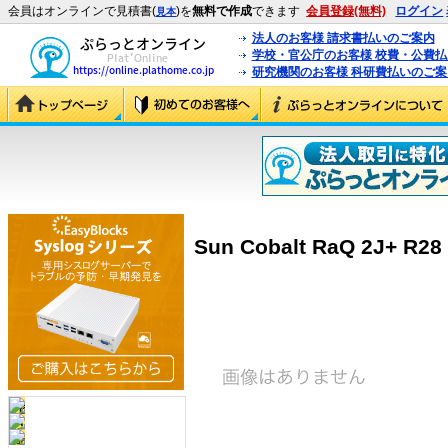
会員はオンラインで見積書(
)を
無料で作成
できます
会員登録(無料)
ログイン
見本
法人のお客様 請求書払いのご案内
学校・官公庁のお客様 校費・公費
研究機関のお客様 科研費払いのご案
Sun Cobalt RaQ 2J+ R28 