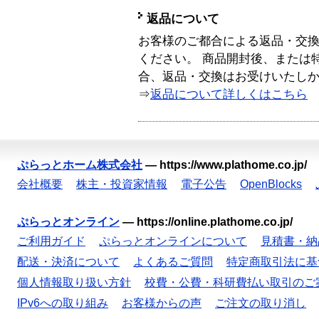
返品について
お客様のご都合による返品・交
ください。 商品開封後、または
合、返品・交換はお受けいたし
⇒
返品について詳しくはこちら
ぷらっとホーム株式会社
—
https://www.plathome.co.jp/
会社概要
株主・投資家情報
電子公告
OpenBlocks
ぷらっとオンライン
—
https://online.plathome.co.jp/
ご利用ガイド
ぷらっとオンラインについて
見積書・納
配送・決済について
よくあるご質問
特定商取引法に基
個人情報取り扱い方針
校費・公費・科研費払い取引のご
IPv6への取り組み
お客様からの声
ご注文の取り消し