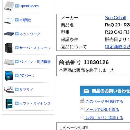
OpenBlocks
メーカー
Sun Cobalt
IoT関連
商品名
RaQ 2J+ R28
型番
R28 G43 FIJ
ネットワーク
保証条件
販売日より
返品について
特定商取引
サーバ・ストレージ
商品番号
11830126
パソコン・周辺機器
本商品は販売を終了しました
PCパーツ
サプライ
このページを印刷する
ソフト・ライセンス
メールでURLを送る
お気に入りに追加する
このページのURL