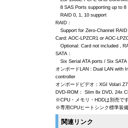
8 SAS Ports supporting up to 
RAID 0, 1, 10 support
RAID：
Support for Zero-Channel RAID 
Card: AOC-LPZCR1 or AOC-LPZ
Optional: Card not included , RA
SATA：
Six Serial ATA ports / Six SATA 
オンボードLAN : Dual LAN with Inte
controller
オンボードビデオ：XGI Volari Z7 PCI
DVD-ROM： Slim 8x DVD, 24x C
※CPU・メモリ・HDDは別売で
※専用CPUヒートシンク標準装
関連リンク