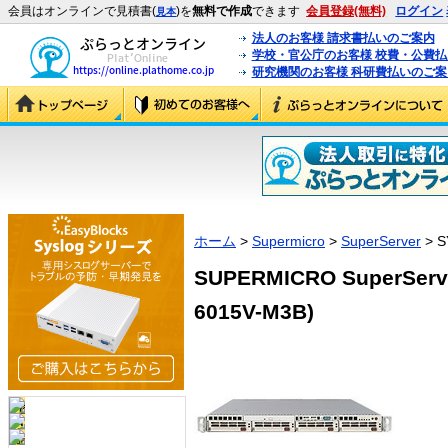
会員はオンラインで見積書(
)を
無料で作成
できます
会員登録(無料)
ログイン
見本
法人のお客様 請求書払いのご案内
学校・官公庁のお客様 校費・公費
研究機関のお客様 科研費払いのご案
ホーム
>
Supermicro
>
SuperServer
> S
SUPERMICRO SuperServer
6015V-M3B)