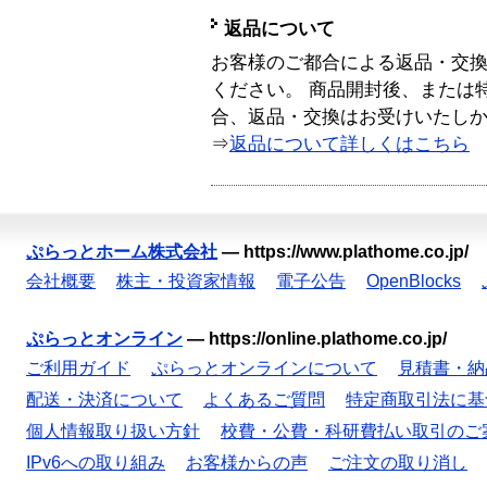
返品について
お客様のご都合による返品・交
ください。 商品開封後、または
合、返品・交換はお受けいたし
⇒
返品について詳しくはこちら
ぷらっとホーム株式会社
—
https://www.plathome.co.jp/
会社概要
株主・投資家情報
電子公告
OpenBlocks
ぷらっとオンライン
—
https://online.plathome.co.jp/
ご利用ガイド
ぷらっとオンラインについて
見積書・納
配送・決済について
よくあるご質問
特定商取引法に基
個人情報取り扱い方針
校費・公費・科研費払い取引のご
IPv6への取り組み
お客様からの声
ご注文の取り消し