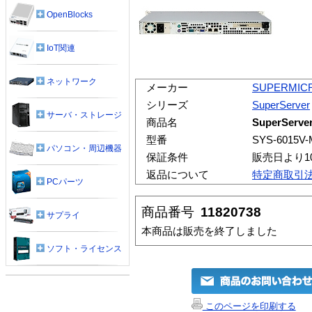
OpenBlocks
IoT関連
ネットワーク
メーカー
SUPERMIC
シリーズ
SuperServer
サーバ・ストレージ
商品名
SuperServe
型番
SYS-6015V
パソコン・周辺機器
保証条件
販売日より1
返品について
特定商取引
PCパーツ
商品番号
11820738
サプライ
本商品は販売を終了しました
ソフト・ライセンス
このページを印刷する