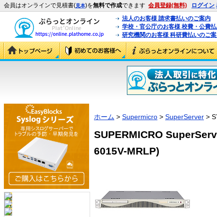
会員はオンラインで見積書(
)を
無料で作成
できます
会員登録(無料)
ログイン
見本
法人のお客様 請求書払いのご案内
学校・官公庁のお客様 校費・公費
研究機関のお客様 科研費払いのご案
ホーム
>
Supermicro
>
SuperServer
> S
SUPERMICRO SuperServe
6015V-MRLP)