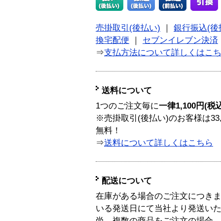
売掛取引(後払い)
｜
銀行振込(後
換宅配便
｜
セブンイレブン決済
⇒
支払方法について詳しくはこ
送料について
1つのご注文毎に
一律1,100円(税
※売掛取引(後払い)のお客様は33
無料！
⇒
送料について詳しくはこちら
配送について
在庫がある場合のご注文につき
いる発送日にて当社より発送い
尚、複数の商品をご注文の場合