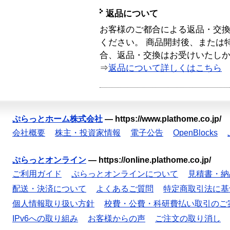
返品について
お客様のご都合による返品・交
ください。 商品開封後、または
合、返品・交換はお受けいたし
⇒
返品について詳しくはこちら
ぷらっとホーム株式会社
—
https://www.plathome.co.jp/
会社概要
株主・投資家情報
電子公告
OpenBlocks
ぷらっとオンライン
—
https://online.plathome.co.jp/
ご利用ガイド
ぷらっとオンラインについて
見積書・納
配送・決済について
よくあるご質問
特定商取引法に基
個人情報取り扱い方針
校費・公費・科研費払い取引のご
IPv6への取り組み
お客様からの声
ご注文の取り消し