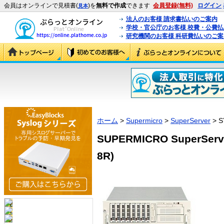
会員はオンラインで見積書(
)を
無料で作成
できます
会員登録(無料)
ログイン
見本
法人のお客様 請求書払いのご案内
学校・官公庁のお客様 校費・公費
研究機関のお客様 科研費払いのご案
ホーム
>
Supermicro
>
SuperServer
> S
SUPERMICRO SuperServe
8R)