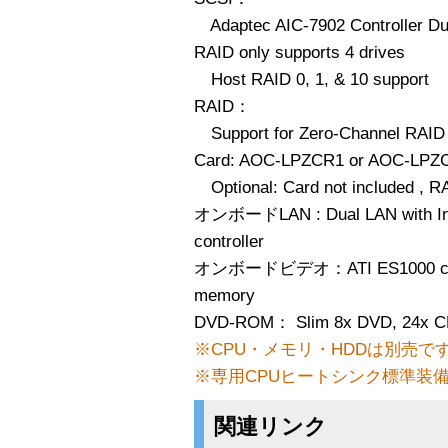
Adaptec AIC-7902 Controller Du
RAID only supports 4 drives
Host RAID 0, 1, & 10 support
RAID：
Support for Zero-Channel RAID 
Card: AOC-LPZCR1 or AOC-LPZ
Optional: Card not included , RA
オンボードLAN : Dual LAN with Inte
controller
オンボードビデオ：ATI ES1000 control
memory
DVD-ROM： Slim 8x DVD, 24x C
※CPU・メモリ・HDDは別売で
※専用CPUヒートシンク標準装
関連リンク