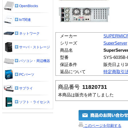
OpenBlocks
IoT関連
ネットワーク
メーカー
SUPERMIC
シリーズ
SuperServer
サーバ・ストレージ
商品名
SuperServe
型番
SYS-6035B-
パソコン・周辺機器
保証条件
販売日より1
返品について
特定商取引
PCパーツ
商品番号
11820731
サプライ
本商品は販売を終了しました
ソフト・ライセンス
このページを印刷する