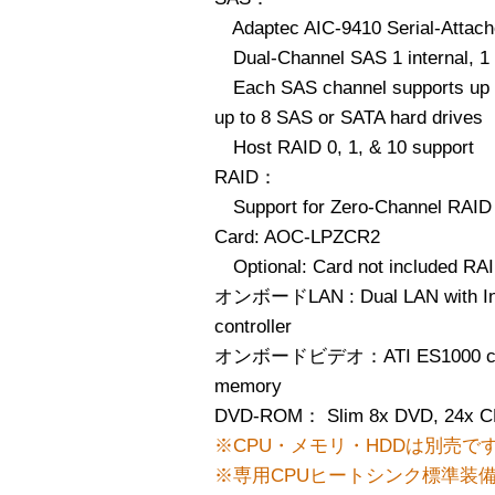
Adaptec AIC-9410 Serial-Attach
Dual-Channel SAS 1 internal, 1 
Each SAS channel supports up to 
up to 8 SAS or SATA hard drives
Host RAID 0, 1, & 10 support
RAID：
Support for Zero-Channel RAID 
Card: AOC-LPZCR2
Optional: Card not included RAID
オンボードLAN : Dual LAN with Inte
controller
オンボードビデオ：ATI ES1000 control
memory
DVD-ROM： Slim 8x DVD, 24x C
※CPU・メモリ・HDDは別売で
※専用CPUヒートシンク標準装