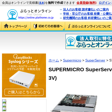
会員はオンラインで見積書(
)を
無料で作成
できます
会員登録(無料)
ログイン
見本
法人のお客様 請求書払いのご案内
学校・官公庁のお客様 校費・公費
研究機関のお客様 科研費払いのご案
ホーム
>
Supermicro
>
SuperServer
> S
SUPERMICRO SuperServe
3V)