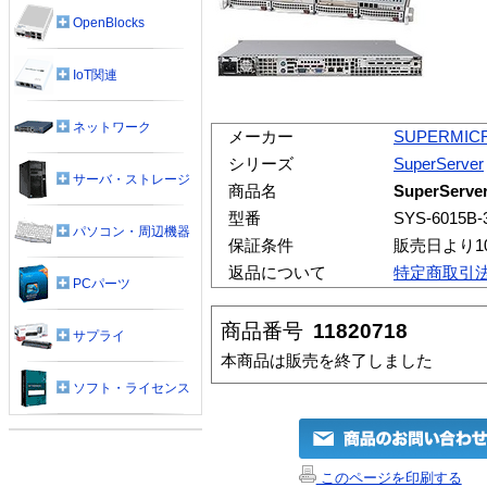
OpenBlocks
IoT関連
ネットワーク
メーカー
SUPERMIC
シリーズ
SuperServer
サーバ・ストレージ
商品名
SuperServe
型番
SYS-6015B-
パソコン・周辺機器
保証条件
販売日より1
返品について
特定商取引
PCパーツ
商品番号
11820718
サプライ
本商品は販売を終了しました
ソフト・ライセンス
このページを印刷する