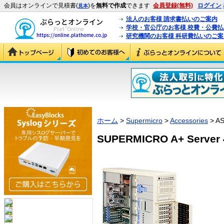
会員はオンラインで見積書(
)を
無料で作成
できます
会員登録(無料)
ログイン
見本
法人のお客様 請求書払いのご案内
学校・官公庁のお客様 校費・公費
研究機関のお客様 科研費払いのご案
ホーム
>
Supermicro
>
Accessories
> AS
SUPERMICRO A+ Server 