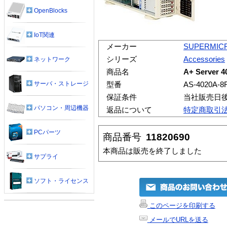
OpenBlocks
IoT関連
メーカー
SUPERMIC
シリーズ
Accessories
ネットワーク
商品名
A+ Server 
サーバ・ストレージ
型番
AS-4020A-8
保証条件
当社販売日
パソコン・周辺機器
返品について
特定商取引
PCパーツ
商品番号
11820690
本商品は販売を終了しました
サプライ
ソフト・ライセンス
このページを印刷する
メールでURLを送る