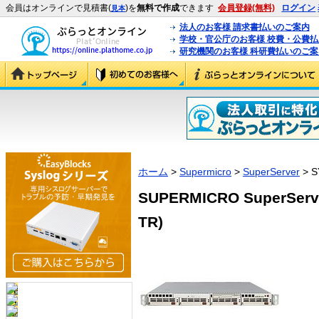
会員はオンラインで見積書(
)を
無料で作成
できます
会員登録(無料)
ログイン
見本
法人のお客様 請求書払いのご案内
学校・官公庁のお客様 校費・公費
研究機関のお客様 科研費払いのご案
ホーム
>
Supermicro
>
SuperServer
> S
SUPERMICRO SuperServe
TR)