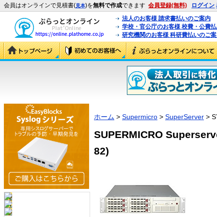
会員はオンラインで見積書(
)を
無料で作成
できます
会員登録(無料)
ログイン
見本
法人のお客様 請求書払いのご案内
学校・官公庁のお客様 校費・公費
研究機関のお客様 科研費払いのご案
ホーム
>
Supermicro
>
SuperServer
> S
SUPERMICRO Superserve
82)