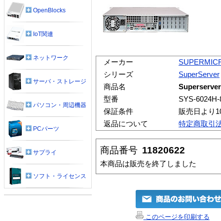
OpenBlocks
IoT関連
ネットワーク
メーカー
SUPERMIC
シリーズ
SuperServer
サーバ・ストレージ
商品名
Superserver
型番
SYS-6024H-
パソコン・周辺機器
保証条件
販売日より1
返品について
特定商取引
PCパーツ
商品番号
11820622
サプライ
本商品は販売を終了しました
ソフト・ライセンス
このページを印刷する