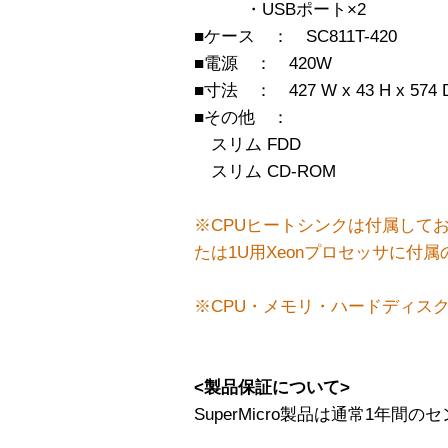
・USBポート×2
■ケース ： SC811T-420
■電源 ： 420W
■寸法 ： 427 W x 43 H x 574 
■その他 ：
スリム FDD
スリム CD-ROM
※CPUヒートシンクは付属して
たは1U用Xeonプロセッサに付
※CPU・メモリ・ハードディス
<製品保証について>
SuperMicro製品は通常1年