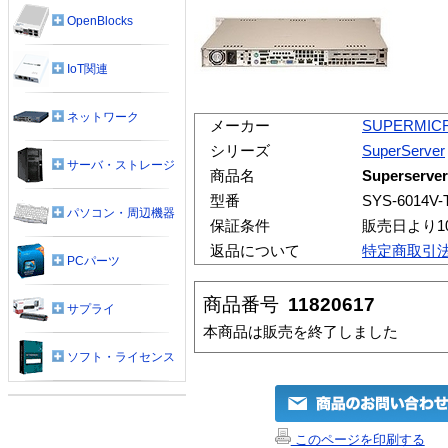
OpenBlocks
IoT関連
ネットワーク
メーカー
SUPERMIC
シリーズ
SuperServer
サーバ・ストレージ
商品名
Superserver
型番
SYS-6014V-
パソコン・周辺機器
保証条件
販売日より1
返品について
特定商取引
PCパーツ
商品番号
11820617
サプライ
本商品は販売を終了しました
ソフト・ライセンス
このページを印刷する