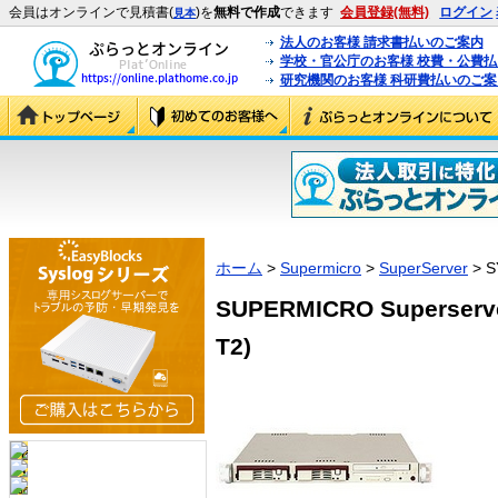
会員はオンラインで見積書(
)を
無料で作成
できます
会員登録(無料)
ログイン
見本
法人のお客様 請求書払いのご案内
学校・官公庁のお客様 校費・公費
研究機関のお客様 科研費払いのご案
ホーム
>
Supermicro
>
SuperServer
> S
SUPERMICRO Superserve
T2)