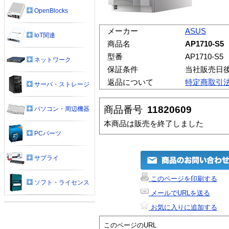
OpenBlocks
メーカー
ASUS
IoT関連
商品名
AP1710-S
型番
AP1710-S5
ネットワーク
保証条件
当社販売日
返品について
特定商取引
サーバ・ストレージ
商品番号
11820609
パソコン・周辺機器
本商品は販売を終了しました
PCパーツ
サプライ
このページを印刷する
ソフト・ライセンス
メールでURLを送る
お気に入りに追加する
このページのURL