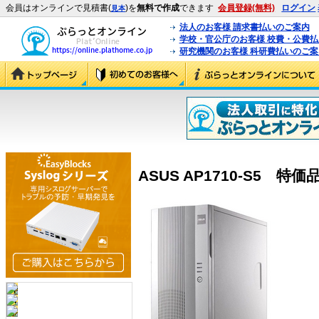
会員はオンラインで見積書(
)を
無料で作成
できます
会員登録(無料)
ログイン
見本
法人のお客様 請求書払いのご案内
学校・官公庁のお客様 校費・公費
研究機関のお客様 科研費払いのご案
ASUS AP1710-S5 特価品 