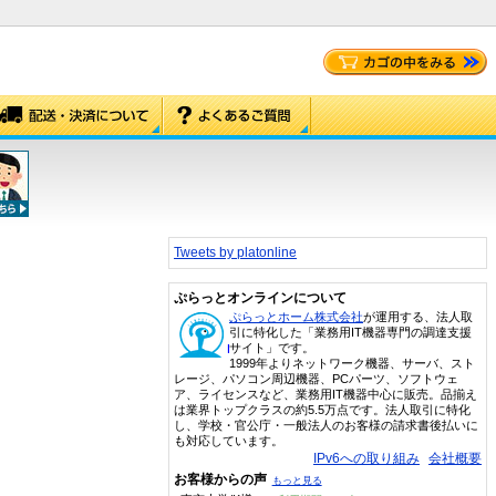
Tweets by platonline
ぷらっとオンラインについて
ぷらっとホーム株式会社
が運用する、法人取
引に特化した「業務用IT機器専門の調達支援
サイト」です。
1999年よりネットワーク機器、サーバ、スト
レージ、パソコン周辺機器、PCパーツ、ソフトウェ
ア、ライセンスなど、業務用IT機器中心に販売。品揃え
は業界トップクラスの約5.5万点です。法人取引に特化
し、学校・官公庁・一般法人のお客様の請求書後払いに
も対応しています。
IPv6への取り組み
会社概要
お客様からの声
もっと見る