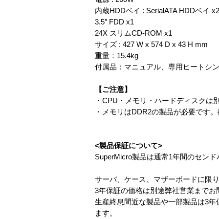
内蔵HDDベイ : SerialATA HDDベ
3.5″ FDD x1
24X スリムCD-ROM x1
サイズ : 427 W x 574 D x 43 H mm
重量：15.4kg
付属品：マニュアル、専用ヒートシ
【ご注意】
・CPU・メモリ・ハードディスクは
・メモリはDDR2の製品が必要です。従来の
<製品保証について>
SuperMicro製品は通常1年間のセ
サーバ、ケース、マザーボードに限り
3年保証の価格は別途弊社営業までお
生産終息間近な製品や一部製品は3年
ます。