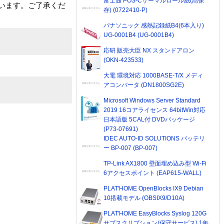
富士通 POS-Cサーマルロール紙(高保
います。ご了承くだ
存) (0722410-P)
パナソニック 感熱記録紙B4(6本入り)
UG-0001B4 (UG-0001B4)
応研 販売大臣 NX スタンドアロン
(OKN-423533)
大電 環境対応 1000BASE-T/X メディ
アコンバータ (DN1800SG2E)
Microsoft Windows Server Standard
2019 16コアライセンス 64bitWin対応
日本語版 5CAL付 DVDパッケージ
(P73-07691)
IDEC AUTO-ID SOLUTIONS バッテリ
ー BP-007 (BP-007)
TP-Link AX1800 壁面埋め込み型 Wi-Fi
6アクセスポイント (EAP615-WALL)
PLAT'HOME OpenBlocks IX9 Debian
10搭載モデル (OBSIX9/D10A)
PLAT'HOME EasyBlocks Syslog 120G
サブスクリプション(保守サービス) 1年