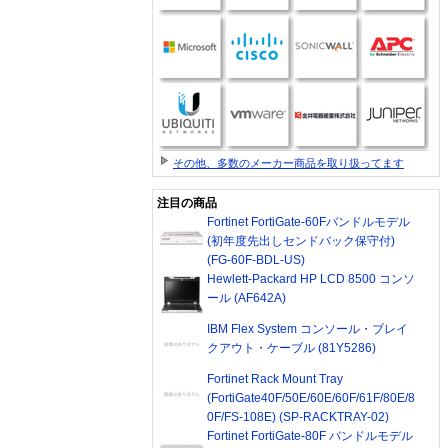
その他、多数のメーカー商品を取り扱ってます
注目の商品
Fortinet FortiGate-60Fバンドルモデル
(初年度先出しセンドバック保守付)
(FG-60F-BDL-US)
Hewlett-Packard HP LCD 8500 コンソ
ール (AF642A)
IBM Flex System コンソール・ブレイ
クアウト・ケーブル (81Y5286)
Fortinet Rack Mount Tray
(FortiGate40F/50E/60E/60F/61F/80E/8
0F/FS-108E) (SP-RACKTRAY-02)
Fortinet FortiGate-80F バンドルモデル