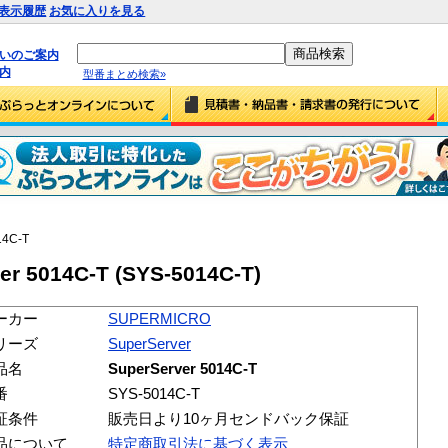
表示履歴
お気に入りを見る
払いのご案内
内
型番まとめ検索»
14C-T
r 5014C-T (SYS-5014C-T)
ーカー
SUPERMICRO
リーズ
SuperServer
品名
SuperServer 5014C-T
番
SYS-5014C-T
証条件
販売日より10ヶ月センドバック保証
品について
特定商取引法に基づく表示