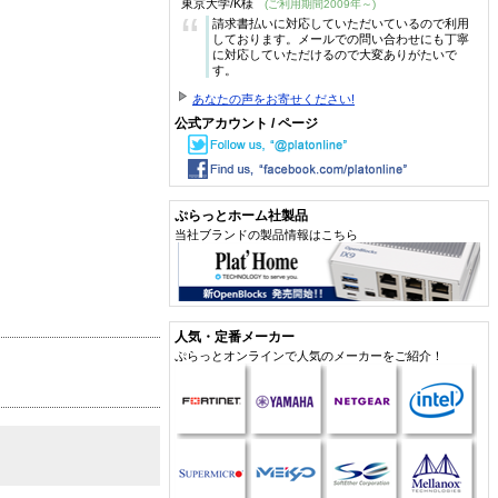
東京大学/K様
(ご利用期間2009年～)
“
請求書払いに対応していただいているので利用
しております。メールでの問い合わせにも丁寧
に対応していただけるので大変ありがたいで
す。
あなたの声をお寄せください!
公式アカウント / ページ
ぷらっとホーム社製品
当社ブランドの製品情報はこちら
人気・定番メーカー
ぷらっとオンラインで人気のメーカーをご紹介！