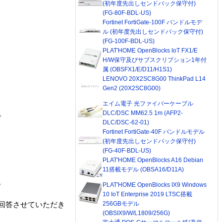
(初年度先出しセンドバック保守付)
(FG-80F-BDL-US)
Fortinet FortiGate-100F バンドルモデ
ル (初年度先出しセンドバック保守付)
(FG-100F-BDL-US)
PLAT'HOME OpenBlocks IoT FX1/E
H/W保守及びサブスクリプション1年付
属 (OBSFX1/E/D11/H1S1)
LENOVO 20X2SC8G00 ThinkPad L14
Gen2 (20X2SC8G00)
エイム電子 光ファイバーケーブル
ん。
DLC/DSC MM62.5 1m (AFP2-
DLC/DSC-62-01)
Fortinet FortiGate-40F バンドルモデル
(初年度先出しセンドバック保守付)
(FG-40F-BDL-US)
PLAT'HOME OpenBlocks A16 Debian
11搭載モデル (OBSA16/D11A)
。
PLAT'HOME OpenBlocks IX9 Windows
10 IoT Enterprise 2019 LTSC搭載
256GBモデル
回答させていただき
(OBSIX9/W/L1809/256G)