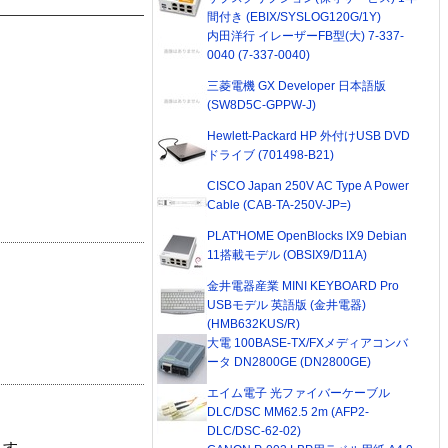
間付き (EBIX/SYSLOG120G/1Y)
内田洋行 イレーザーFB型(大) 7-337-
0040 (7-337-0040)
三菱電機 GX Developer 日本語版
(SW8D5C-GPPW-J)
Hewlett-Packard HP 外付けUSB DVD
ドライブ (701498-B21)
CISCO Japan 250V AC Type A Power
Cable (CAB-TA-250V-JP=)
PLAT'HOME OpenBlocks IX9 Debian
11搭載モデル (OBSIX9/D11A)
金井電器産業 MINI KEYBOARD Pro
USBモデル 英語版 (金井電器)
(HMB632KUS/R)
大電 100BASE-TX/FXメディアコンバ
ータ DN2800GE (DN2800GE)
エイム電子 光ファイバーケーブル
DLC/DSC MM62.5 2m (AFP2-
DLC/DSC-62-02)