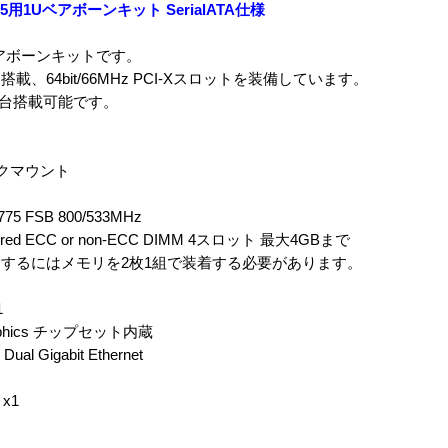
t775用1Uベアボーンキット SerialATA仕様
1Uベアボーンキットです。
ード搭載、64bit/66MHz PCI-Xスロットを装備しています。
を2台搭載可能です。
ックマウント
t775 FSB 800/533MHz
uffered ECC or non-ECC DIMM 4スロット 最大4GBまで
するにはメモリを2枚1組で装着する必要があります。
1
raphics チップセット内蔵
l Gigabit Ethernet
x1