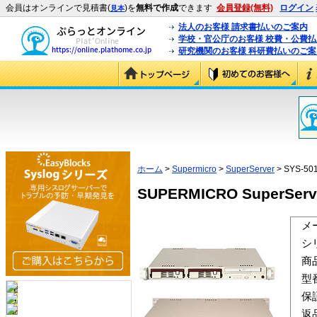
会員はオンラインで見積書(
)を
無料で作成
できます
会員登録(無料)
ログイン
見本
法人のお客様 請求書払いのご案内
学校・官公庁のお客様 校費・公費
研究機関のお客様 科研費払いのご案
ホーム
>
Supermicro
>
SuperServer
> SYS-50
SUPERMICRO SuperServe
メ
シ
商
型
保
返