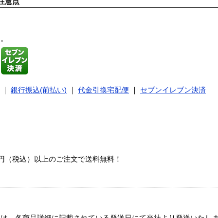
注意点
す。
｜
銀行振込(前払い)
｜
代金引換宅配便
｜
セブンイレブン決済
00円（税込）以上のご注文で送料無料！