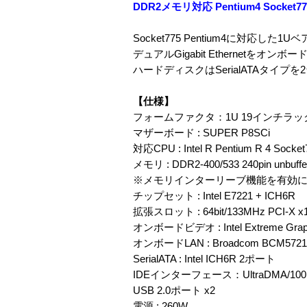
DDR2メモリ対応 Pentium4 Socke
Socket775 Pentium4に対応した
デュアルGigabit Ethernetをオンボ
ハードディスクはSerialATAタイプ
【仕様】
フォームファクタ：1U 19インチラ
マザーボード : SUPER P8SCi
対応CPU : Intel R Pentium R 4 Socke
メモリ : DDR2-400/533 240pin unb
※メモリインターリーブ機能を有効に
チップセット : Intel E7221 + ICH6R
拡張スロット : 64bit/133MHz PCI-X x
オンボードビデオ : Intel Extreme G
オンボードLAN : Broadcom BCM5721 Dua
SerialATA : Intel ICH6R 2ポート
IDEインターフェース：UltraDMA/100 
USB 2.0ポート x2
電源 : 260W