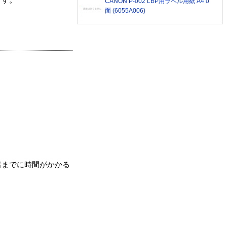
ます。
CANON P-002 LBP用ラベル用紙 A4 0
面 (6055A006)
着までに時間がかかる